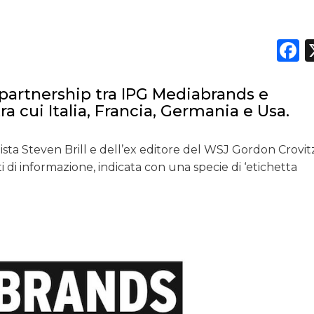
NORMATIVE
TREND
F
CASE HISTORY
a partnership tra IPG Mediabrands e
a cui Italia, Francia, Germania e Usa.
OPINIONI
lista Steven Brill e dell’ex editore del WSJ Gordon Crovit
nti di informazione, indicata con una specie di ‘etichetta