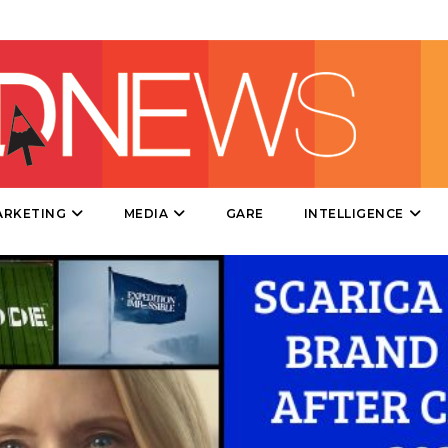
PROMOZIONI
PRODOTTI
PUNTI VENDITA
ARKETING
MEDIA
GARE
INTELLIGENCE
CSR
STRATEGIE
CINEMA
DIGITALE