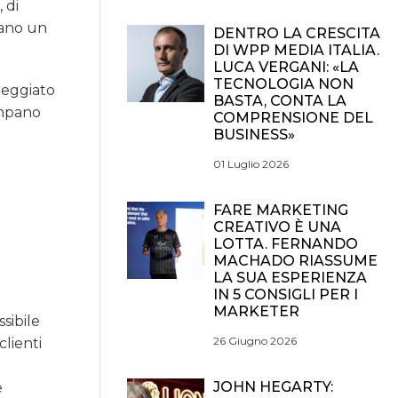
 di
tano un
DENTRO LA CRESCITA
DI WPP MEDIA ITALIA.
LUCA VERGANI: «LA
TECNOLOGIA NON
neggiato
BASTA, CONTA LA
ampano
COMPRENSIONE DEL
BUSINESS»
01 Luglio 2026
FARE MARKETING
CREATIVO È UNA
LOTTA. FERNANDO
MACHADO RIASSUME
LA SUA ESPERIENZA
IN 5 CONSIGLI PER I
MARKETER
sibile
26 Giugno 2026
clienti
JOHN HEGARTY:
e