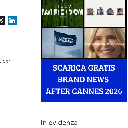
acebook
X
LinkedIn
z per
In evidenza