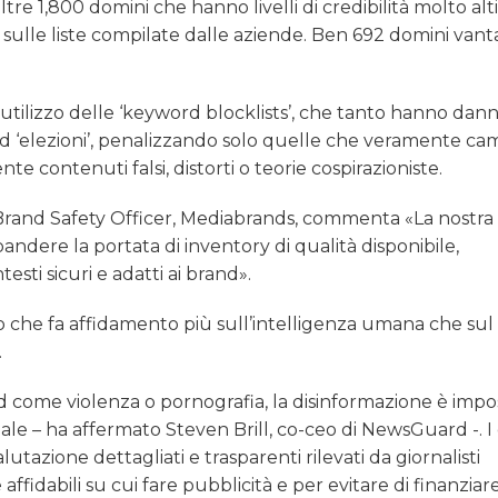
re 1,800 domini che hanno livelli di credibilità molto alti,
sulle liste compilate dalle aziende. Ben 692 domini van
l’utilizzo delle ‘keyword blocklists’, che tanto hanno dan
 ed ‘elezioni’, penalizzando solo quelle che veramente c
 contenuti falsi, distorti o teorie cospirazioniste.
 Brand Safety Officer, Mediabrands, commenta «La nostra
dere la portata di inventory di qualità disponibile,
sti sicuri e adatti ai brand».
so che fa affidamento più sull’intelligenza umana che sul
.
nd come violenza o pornografia, la disinformazione è impos
iciale – ha affermato Steven Brill, co-ceo di NewsGuard -. I 
utazione dettagliati e trasparenti rilevati da giornalisti
e affidabili su cui fare pubblicità e per evitare di finanziar