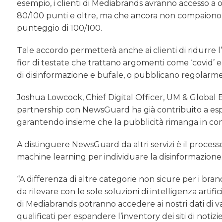
esempio, i clienti di Mediabrands avranno accesso a olt
80/100 punti e oltre, ma che ancora non compaiono 
punteggio di 100/100.
Tale accordo permetterà anche ai clienti di ridurre 
fior di testate che trattano argomenti come ‘covid’
di disinformazione e bufale, o pubblicano regolarmente
Joshua Lowcock, Chief Digital Officer, UM & Global
partnership con NewsGuard ha già contribuito a espan
garantendo insieme che la pubblicità rimanga in conte
A distinguere NewsGuard da altri servizi è il proces
machine learning per individuare la disinformazione
“A differenza di altre categorie non sicure per i bra
da rilevare con le sole soluzioni di intelligenza artif
di Mediabrands potranno accedere ai nostri dati di val
qualificati per espandere l’inventory dei siti di notizi