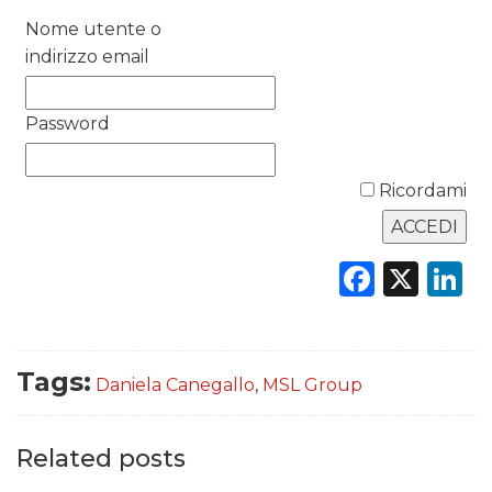
Nome utente o
DATI
indirizzo email
RICERCHE
Password
PREVISIONI/SCENARI
NORMATIVE
Ricordami
TREND
Faceb
X
L
CASE HISTORY
OPINIONI
Tags:
Daniela Canegallo
,
MSL Group
Related posts