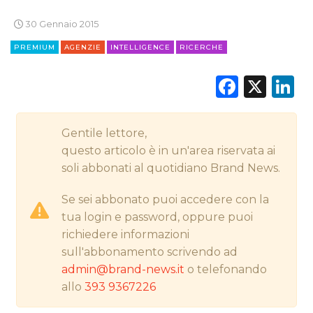
30 Gennaio 2015
PREMIUM
AGENZIE
INTELLIGENCE
RICERCHE
CINEMA
Faceb
X
L
DIGITALE
EDITORIA
Gentile lettore,
questo articolo è in un'area riservata ai
ESTERNA
soli abbonati al quotidiano Brand News.
RADIO / AUDIO
Se sei abbonato puoi accedere con la
tua login e password, oppure puoi
TV
richiedere informazioni
sull'abbonamento scrivendo ad
admin@brand-news.it
o telefonando
allo
393 9367226