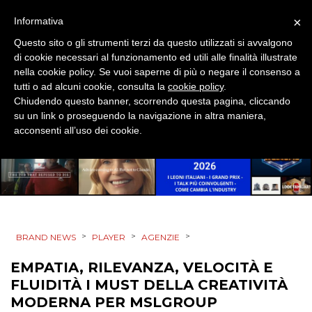
SPONSOR
×
Informativa
DESIGN
Questo sito o gli strumenti terzi da questo utilizzati si avvalgono
di cookie necessari al funzionamento ed utili alle finalità illustrate
nella cookie policy. Se vuoi saperne di più o negare il consenso a
EVENTI
tutti o ad alcuni cookie, consulta la
cookie policy
.
Chiudendo questo banner, scorrendo questa pagina, cliccando
MOBILE
su un link o proseguendo la navigazione in altra maniera,
acconsenti all’uso dei cookie.
PROMOZIONI
PRODOTTI
>
>
>
BRAND NEWS
PLAYER
AGENZIE
PUNTI VENDITA
EMPATIA, RILEVANZA, VELOCITÀ E
CSR
FLUIDITÀ I MUST DELLA CREATIVITÀ
MODERNA PER MSLGROUP
STRATEGIE