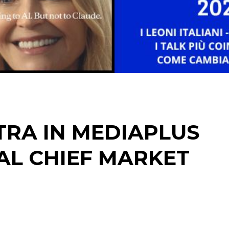
CINEMA
DIGITALE
EDITORIA
ESTERNA
TRA IN MEDIAPLUS
RADIO / AUDIO
L CHIEF MARKET
TV