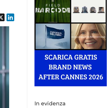
acebook
X
LinkedIn
In evidenza