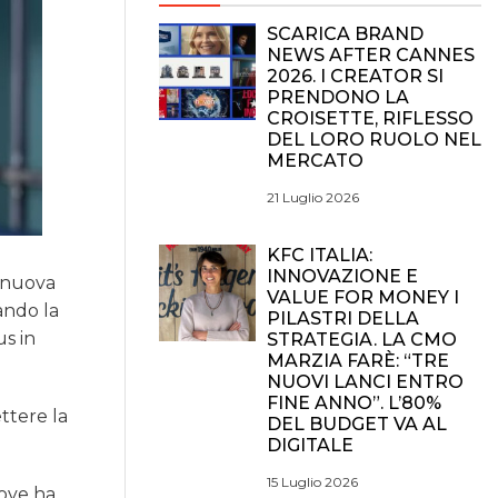
SCARICA BRAND
NEWS AFTER CANNES
2026. I CREATOR SI
PRENDONO LA
CROISETTE, RIFLESSO
DEL LORO RUOLO NEL
MERCATO
21 Luglio 2026
KFC ITALIA:
INNOVAZIONE E
i nuova
VALUE FOR MONEY I
ando la
PILASTRI DELLA
us in
STRATEGIA. LA CMO
MARZIA FARÈ: “TRE
NUOVI LANCI ENTRO
FINE ANNO”. L’80%
ttere la
DEL BUDGET VA AL
DIGITALE
15 Luglio 2026
dove ha