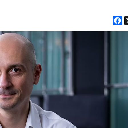
DATI
F
RICERCHE
PREVISIONI/SCENARI
NORMATIVE
TREND
CASE HISTORY
OPINIONI