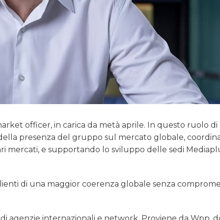
rket officer, in carica da metà aprile. In questo ruolo d
 della presenza del gruppo sul mercato globale, coordin
vari mercati, e supportando lo sviluppo delle sedi Mediapl
clienti di una maggior coerenza globale senza comprome
tà di agenzie internazionali e network. Proviene da Wpp, 