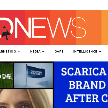
DESIGN
EVENTI
MOBILE
PROMOZIONI
ARKETING
MEDIA
GARE
INTELLIGENCE
PRODOTTI
PUNTI VENDITA
CSR
STRATEGIE