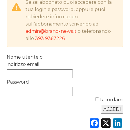
Se sei abbonato puoi accedere con la
NORMATIVE
tua login e password, oppure puoi
richiedere informazioni
TREND
sull'abbonamento scrivendo ad
admin@brand-news.it
o telefonando
CASE HISTORY
allo
393 9367226
OPINIONI
Nome utente o
indirizzo email
Password
Ricordami
Faceb
X
L