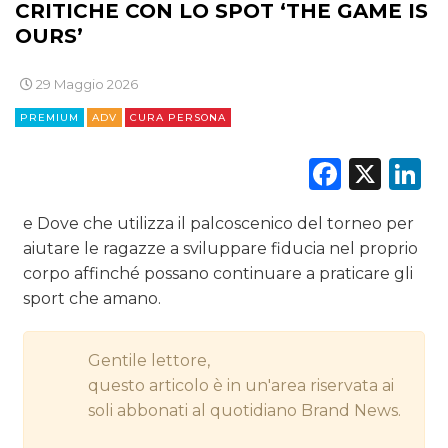
DIGITALE
CRITICHE CON LO SPOT ‘THE GAME IS
OURS’
EDITORIA
29 Maggio 2026
ESTERNA
PREMIUM
ADV
CURA PERSONA
RADIO / AUDIO
Faceb
X
L
TV
e Dove che utilizza il palcoscenico del torneo per
aiutare le ragazze a sviluppare fiducia nel proprio
corpo affinché possano continuare a praticare gli
sport che amano.
DATI
Gentile lettore,
RICERCHE
questo articolo è in un'area riservata ai
soli abbonati al quotidiano Brand News.
PREVISIONI/SCENARI