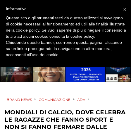
MOBILE
×
Informativa
Questo sito o gli strumenti terzi da questo utilizzati si avvalgono
PROMOZIONI
di cookie necessari al funzionamento ed utili alle finalità illustrate
nella cookie policy. Se vuoi saperne di più o negare il consenso a
tutti o ad alcuni cookie, consulta la
cookie policy
.
Chiudendo questo banner, scorrendo questa pagina, cliccando
PRODOTTI
su un link o proseguendo la navigazione in altra maniera,
acconsenti all’uso dei cookie.
PUNTI VENDITA
CSR
STRATEGIE
>
>
>
BRAND NEWS
COMUNICAZIONE
ADV
MONDIALI DI CALCIO, DOVE CELEBRA
CINEMA
LE RAGAZZE CHE FANNO SPORT E
NON SI FANNO FERMARE DALLE