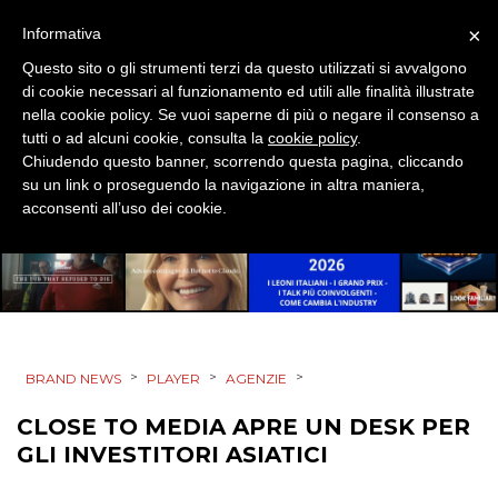
×
Informativa
SPONSOR
Questo sito o gli strumenti terzi da questo utilizzati si avvalgono
DESIGN
di cookie necessari al funzionamento ed utili alle finalità illustrate
nella cookie policy. Se vuoi saperne di più o negare il consenso a
tutti o ad alcuni cookie, consulta la
cookie policy
.
EVENTI
Chiudendo questo banner, scorrendo questa pagina, cliccando
su un link o proseguendo la navigazione in altra maniera,
MOBILE
acconsenti all’uso dei cookie.
PROMOZIONI
PRODOTTI
>
>
>
BRAND NEWS
PLAYER
AGENZIE
PUNTI VENDITA
CLOSE TO MEDIA APRE UN DESK PER
GLI INVESTITORI ASIATICI
CSR