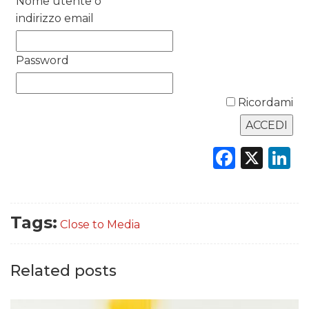
Nome utente o
indirizzo email
DATI
Password
RICERCHE
PREVISIONI/SCENARI
Ricordami
NORMATIVE
Faceb
X
L
TREND
CASE HISTORY
Tags:
Close to Media
OPINIONI
Related posts