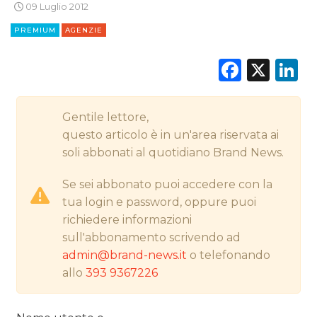
09 Luglio 2012
STRATEGIE
PREMIUM
AGENZIE
Faceb
X
L
CINEMA
DIGITALE
Gentile lettore,
questo articolo è in un'area riservata ai
EDITORIA
soli abbonati al quotidiano Brand News.
ESTERNA
Se sei abbonato puoi accedere con la
tua login e password, oppure puoi
RADIO / AUDIO
richiedere informazioni
sull'abbonamento scrivendo ad
TV
admin@brand-news.it
o telefonando
allo
393 9367226