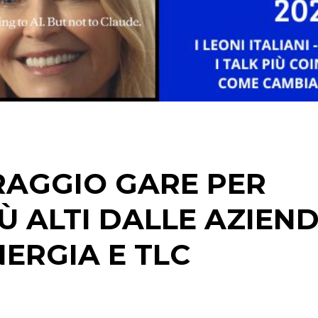
DIGITALE
EDITORIA
ESTERNA
RADIO / AUDIO
TV
AGGIO GARE PER
IÙ ALTI DALLE AZIEN
ERGIA E TLC
DATI
RICERCHE