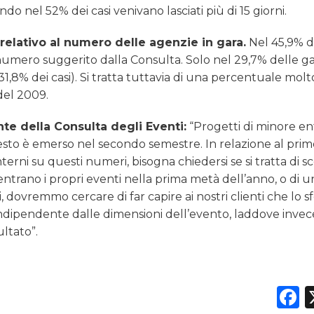
 nel 52% dei casi venivano lasciati più di 15 giorni.
 relativo al numero delle agenzie in gara.
Nel 45,9% de
l numero suggerito dalla Consulta. Solo nel 29,7% delle ga
1,8% dei casi). Si tratta tuttavia di una percentuale molt
 del 2009.
te della Consulta degli Eventi:
“Progetti di minore ent
esto è emerso nel secondo semestre. In relazione al pri
erni su questi numeri, bisogna chiedersi se si tratta di s
entrano i propri eventi nella prima metà dell’anno, o di u
dovremmo cercare di far capire ai nostri clienti che lo s
 indipendente dalle dimensioni dell’evento, laddove inve
ultato”.
F