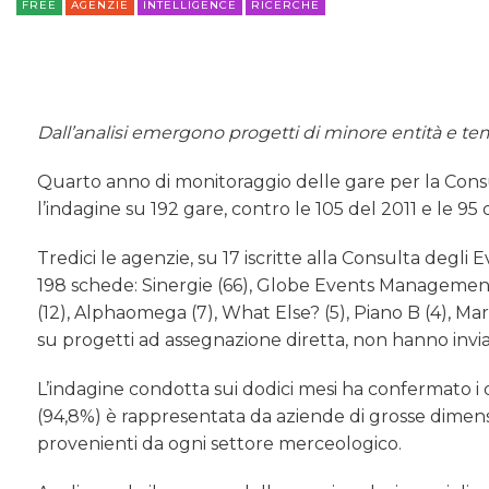
FREE
AGENZIE
INTELLIGENCE
RICERCHE
Dall’analisi emergono progetti di minore entità e te
Quarto anno di monitoraggio delle gare per la Cons
l’indagine su 192 gare, contro le 105 del 2011 e le 95 
Tredici le agenzie, su 17 iscritte alla Consulta degli
198 schede: Sinergie (66), Globe Events Management
(12), Alphaomega (7), What Else? (5), Piano B (4), Ma
su progetti ad assegnazione diretta, non hanno invi
L’indagine condotta sui dodici mesi ha confermato i d
(94,8%) è rappresentata da aziende di grosse dimensi
provenienti da ogni settore merceologico.