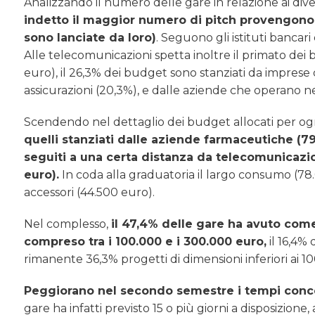
Analizzando il numero delle gare in relazione ai diver
indetto il maggior numero di pitch provengono 
sono lanciate da loro)
. Seguono gli istituti bancari
Alle telecomunicazioni spetta inoltre il primato dei 
euro), il 26,3% dei budget sono stanziati da imprese
assicurazioni (20,3%), e dalle aziende che operano n
Scendendo nel dettaglio dei budget allocati per og
quelli stanziati dalle aziende farmaceutiche (7
seguiti a una certa distanza da telecomunicazio
euro).
In coda alla graduatoria il largo consumo (78
accessori (44.500 euro).
Nel complesso,
il 47,4% delle gare ha avuto come
compreso tra i 100.000 e i 300.000 euro,
il 16,4% 
rimanente 36,3% progetti di dimensioni inferiori ai 1
Peggiorano nel secondo semestre i tempi conce
gare ha infatti previsto 15 o più giorni a disposizion