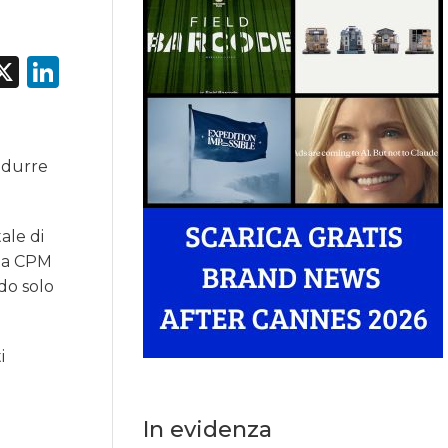
acebook
X
LinkedIn
ndurre
ale di
nta CPM
do solo
i
In evidenza