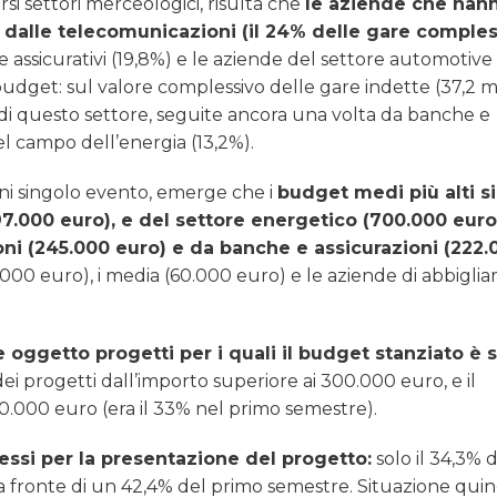
si settori merceologici, risulta che
le aziende che han
dalle telecomunicazioni (il 24% delle gare comple
 e assicurativi (19,8%) e le aziende del settore automotive 
budget: sul valore complessivo delle gare indette (37,2 mi
 di questo settore, seguite ancora una volta da banche e
el campo dell’energia (13,2%).
ni singolo evento, emerge che i
budget medi più alti s
97.000 euro), e del settore energetico (700.000 euro
ni (245.000 euro) e da banche e assicurazioni (222.
.000 euro), i media (60.000 euro) e le aziende di abbigli
 oggetto progetti per i quali il budget stanziato è 
dei progetti dall’importo superiore ai 300.000 euro, e il
00.000 euro (era il 33% nel primo semestre).
ssi per la presentazione del progetto:
solo il 34,3% 
e, a fronte di un 42,4% del primo semestre. Situazione quin