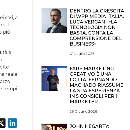
DENTRO LA CRESCITA
DI WPP MEDIA ITALIA.
i casi, a
LUCA VERGANI: «LA
re il
TECNOLOGIA NON
o più
BASTA, CONTA LA
COMPRENSIONE DEL
BUSINESS»
ità e
01 Luglio 2026
mo
celte
FARE MARKETING
CREATIVO È UNA
na reale
LOTTA. FERNANDO
forzo
MACHADO RIASSUME
ce tempi
LA SUA ESPERIENZA
IN 5 CONSIGLI PER I
MARKETER
26 Giugno 2026
acebook
X
LinkedIn
JOHN HEGARTY: