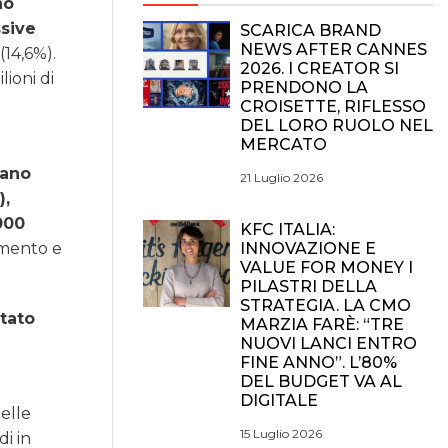
no
ssive
SCARICA BRAND
NEWS AFTER CANNES
(14,6%).
2026. I CREATOR SI
lioni di
PRENDONO LA
CROISETTE, RIFLESSO
DEL LORO RUOLO NEL
MERCATO
iano
21 Luglio 2026
),
000
KFC ITALIA:
INNOVAZIONE E
amento e
VALUE FOR MONEY I
PILASTRI DELLA
STRATEGIA. LA CMO
stato
MARZIA FARÈ: “TRE
NUOVI LANCI ENTRO
FINE ANNO”. L’80%
DEL BUDGET VA AL
DIGITALE
delle
15 Luglio 2026
di in