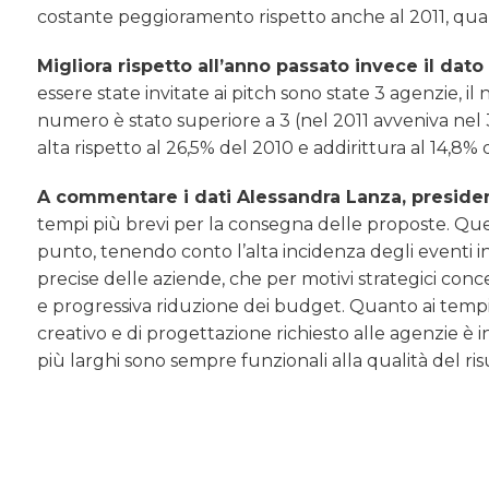
costante peggioramento rispetto anche al 2011, quando
Migliora rispetto all’anno passato invece il dato
essere state invitate ai pitch sono state 3 agenzie, i
numero è stato superiore a 3 (nel 2011 avveniva nel 3
alta rispetto al 26,5% del 2010 e addirittura al 14,8%
A commentare i dati Alessandra Lanza, presiden
tempi più brevi per la consegna delle proposte. Qu
punto, tenendo conto l’alta incidenza degli eventi int
precise delle aziende, che per motivi strategici conc
e progressiva riduzione dei budget. Quanto ai tempi, 
creativo e di progettazione richiesto alle agenzie è
più larghi sono sempre funzionali alla qualità del ris