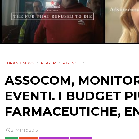
>
>
>
BRAND NEWS
PLAYER
AGENZIE
ASSOCOM, MONITOR
EVENTI. I BUDGET P
FARMACEUTICHE, EN
21 Marzo 2013