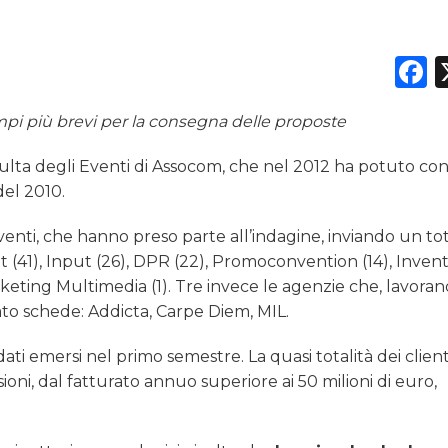
PREVISIONI/SCENARI
F
NORMATIVE
TREND
mpi più brevi per la consegna delle proposte
CASE HISTORY
ulta degli Eventi di Assocom, che nel 2012 ha potuto co
del 2010.
OPINIONI
 Eventi, che hanno preso parte all’indagine, inviando un tot
 (41), Input (26), DPR (22), Promoconvention (14), Inve
rketing Multimedia (1). Tre invece le agenzie che, lavoran
ato schede: Addicta, Carpe Diem, MIL.
ati emersi nel primo semestre. La quasi totalità dei client
oni, dal fatturato annuo superiore ai 50 milioni di euro,