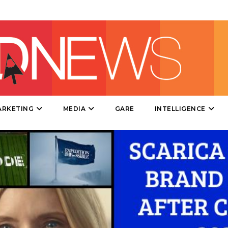
MOBILE
PROMOZIONI
PRODOTTI
ARKETING
MEDIA
GARE
INTELLIGENCE
PUNTI VENDITA
CSR
STRATEGIE
CINEMA