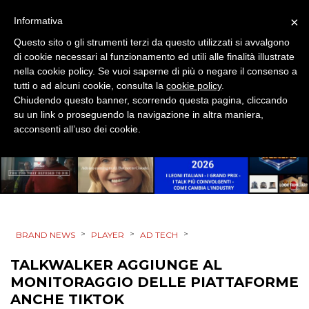
CSR
×
Informativa
Questo sito o gli strumenti terzi da questo utilizzati si avvalgono
STRATEGIE
di cookie necessari al funzionamento ed utili alle finalità illustrate
nella cookie policy. Se vuoi saperne di più o negare il consenso a
tutti o ad alcuni cookie, consulta la
cookie policy
.
Chiudendo questo banner, scorrendo questa pagina, cliccando
CINEMA
su un link o proseguendo la navigazione in altra maniera,
acconsenti all’uso dei cookie.
DIGITALE
EDITORIA
ESTERNA
>
>
>
BRAND NEWS
PLAYER
AD TECH
RADIO / AUDIO
TALKWALKER AGGIUNGE AL
TV
MONITORAGGIO DELLE PIATTAFORME
ANCHE TIKTOK