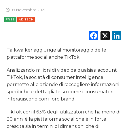
09 Novembre 2021
FREE
AD TECH
DATI
Faceb
X
L
RICERCHE
Talkwalker aggiunge al monitoraggio delle
PREVISIONI/SCENARI
piattaforme social anche TikTok.
NORMATIVE
Analizzando milioni di video da qualsiasi account
TikTok, la società di consumer intelligence
TREND
permette alle aziende di raccogliere informazioni
specifiche e dettagliate su come i consumatori
CASE HISTORY
interagiscono con i loro brand.
OPINIONI
TikTok con il 63% degli utilizzatori che ha meno di
30 anni è la piattaforma social che è in forte
crescita sia in termini di dimensioni che di