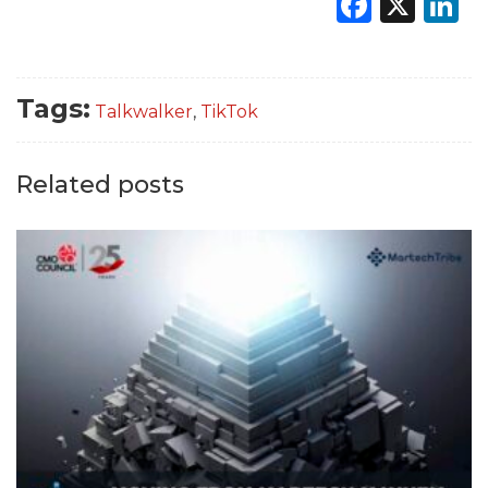
Faceb
X
L
Tags:
Talkwalker
,
TikTok
Related posts