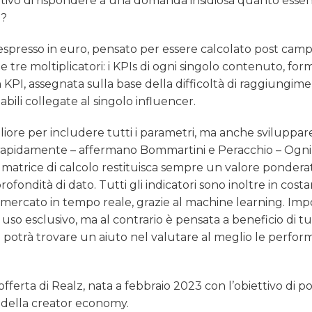
ttivo di rispondere a una domanda insidiosa quanto essen
g?
o espresso in euro, pensato per essere calcolato post camp
tre moltiplicatori: i KPIs di ogni singolo contenuto, for
 KPI, assegnata sulla base della difficoltà di raggiungime
riabili collegate al singolo influencer.
iore per includere tutti i parametri, ma anche sviluppa
e rapidamente – affermano Bommartini e Peracchio – Ogni
é la matrice di calcolo restituisca sempre un valore pondera
fondità di dato. Tutti gli indicatori sono inoltre in cost
 mercato in tempo reale, grazie al machine learning. Im
uso esclusivo, ma al contrario è pensata a beneficio di tut
 potrà trovare un aiuto nel valutare al meglio le perfor
fferta di Realz, nata a febbraio 2023 con l’obiettivo di p
della creator economy.