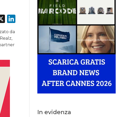
acebook
X
LinkedIn
zato da
Realz,
 partner
In evidenza