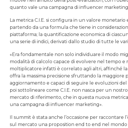
muove nell’ambito della post-evaluation, con l’obie
quanto vale una campagna di influencer marketin
La metrica C.I.E. si configura in un valore monetari
partendo da una formula che tiene in considerazione 
piattaforma; la quantificazione economica di ciascun
una serie di indici, derivati dallo studio di tutte le va
«Era fondamentale non solo individuare il modo migl
modalità di calcolo capace di evolvere nel tempo 
moltiplicatore infatti è correlato agli altri, affinch
offra la massima precisione sfruttando la maggiore pro
aggiornamento e capaci di seguire le evoluzioni del
poi sottolineare come C.I.E. non nasca per un nostro 
mercato di riferimento, che in questa nuova metrica
una campagna di influencer marketing».
Il summit è stata anche l’occasione per raccontare l’o
sul mercato una proposition end to end nel mondo 