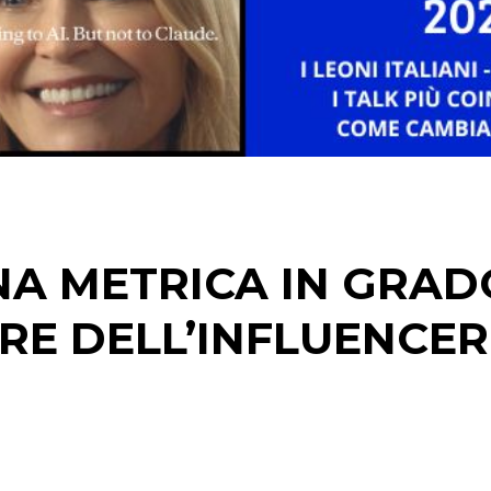
EDITORIA
ESTERNA
RADIO / AUDIO
TV
A METRICA IN GRAD
RE DELL’INFLUENCER
DATI
RICERCHE
PREVISIONI/SCENARI