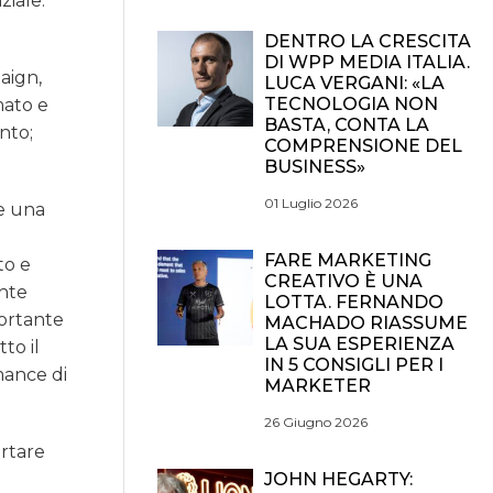
ziale:
DENTRO LA CRESCITA
DI WPP MEDIA ITALIA.
aign,
LUCA VERGANI: «LA
TECNOLOGIA NON
mato e
BASTA, CONTA LA
nto;
COMPRENSIONE DEL
BUSINESS»
01 Luglio 2026
re una
FARE MARKETING
to e
CREATIVO È UNA
ante
LOTTA. FERNANDO
portante
MACHADO RIASSUME
LA SUA ESPERIENZA
to il
IN 5 CONSIGLI PER I
mance di
MARKETER
26 Giugno 2026
ortare
JOHN HEGARTY: