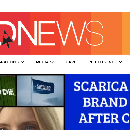
PROMOZIONI
PRODOTTI
PUNTI VENDITA
ARKETING
MEDIA
GARE
INTELLIGENCE
CSR
STRATEGIE
CINEMA
DIGITALE