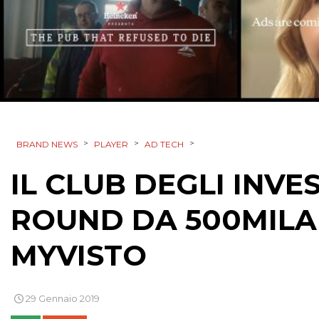
>
>
>
BRAND NEWS
PLAYER
AD TECH
IL CLUB DEGLI INVE
ROUND DA 500MILA
MYVISTO
29 Gennaio 2019