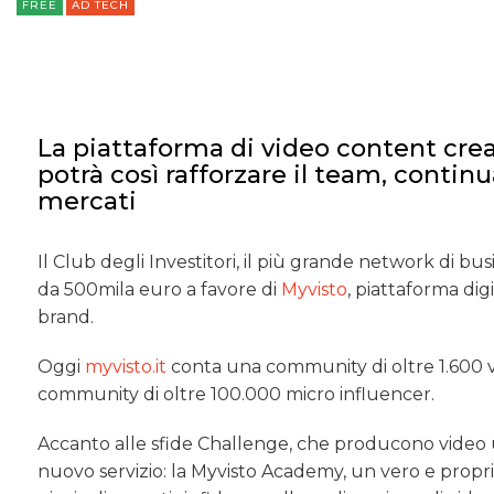
FREE
AD TECH
La piattaforma di video content crea
potrà così rafforzare il team, contin
mercati
Il Club degli Investitori, il più grande network di bu
da 500mila euro a favore di
Myvisto
, piattaforma di
brand.
Oggi
myvisto.it
conta una community di oltre 1.600 
community di oltre 100.000 micro influencer.
Accanto alle sfide Challenge, che producono video u
nuovo servizio: la Myvisto Academy, un vero e proprio