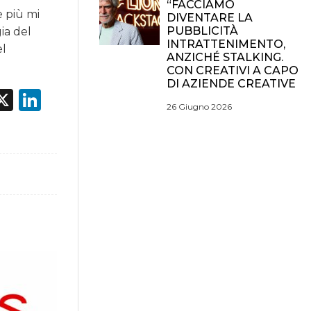
“FACCIAMO
e più mi
DIVENTARE LA
PUBBLICITÀ
ia del
INTRATTENIMENTO,
el
ANZICHÉ STALKING.
CON CREATIVI A CAPO
DI AZIENDE CREATIVE
acebook
X
LinkedIn
26 Giugno 2026