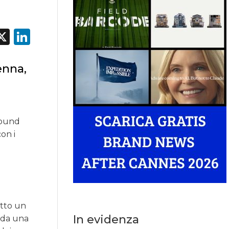
acebook
X
LinkedIn
enna,
 round
on i
otto un
In evidenza
i da una