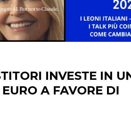
ESTERNA
RADIO / AUDIO
TV
STITORI INVESTE IN U
DATI
 EURO A FAVORE DI
RICERCHE
PREVISIONI/SCENARI
NORMATIVE