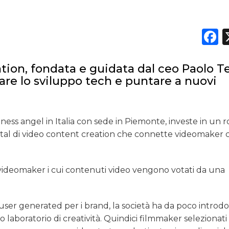
TREND
F
CASE HISTORY
OPINIONI
tion, fondata e guidata dal ceo Paolo T
uare lo sviluppo tech e puntare a nuovi
siness angel in Italia con sede in Piemonte, investe in un
gital di video content creation che connette videomaker c
videomaker i cui contenuti video vengono votati da una
ser generated per i brand, la società ha da poco introd
 laboratorio di creatività. Quindici filmmaker selezionat