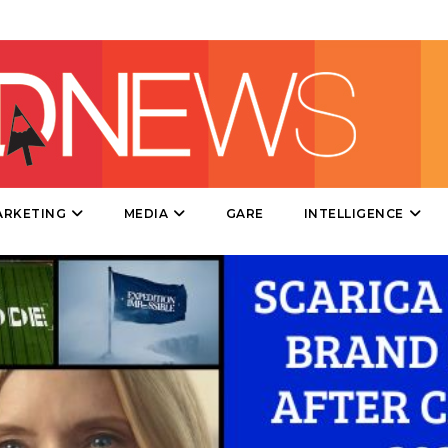
PRODOTTI
PUNTI VENDITA
CSR
ARKETING
MEDIA
GARE
INTELLIGENCE
STRATEGIE
CINEMA
DIGITALE
EDITORIA