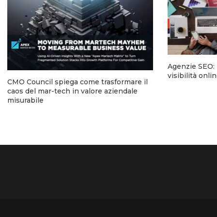
Agenzie SEO: l
visibilità onl
CMO Council spiega come trasformare il
caos del mar-tech in valore aziendale
misurabile