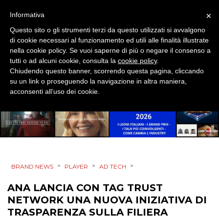
×
Informativa
MOBILE
Questo sito o gli strumenti terzi da questo utilizzati si avvalgono
PROMOZIONI
di cookie necessari al funzionamento ed utili alle finalità illustrate
nella cookie policy. Se vuoi saperne di più o negare il consenso a
tutti o ad alcuni cookie, consulta la
cookie policy
.
Chiudendo questo banner, scorrendo questa pagina, cliccando
su un link o proseguendo la navigazione in altra maniera,
PRODOTTI
acconsenti all’uso dei cookie.
PUNTI VENDITA
CSR
STRATEGIE
>
>
>
BRAND NEWS
PLAYER
AD TECH
ANA LANCIA CON TAG TRUST
NETWORK UNA NUOVA INIZIATIVA DI
CINEMA
TRASPARENZA SULLA FILIERA