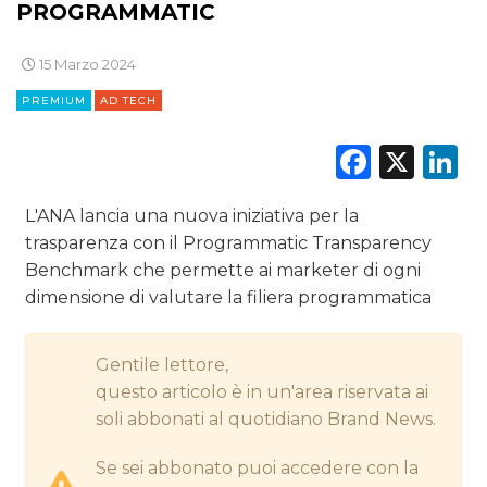
PROGRAMMATIC
DIGITALE
15 Marzo 2024
EDITORIA
PREMIUM
AD TECH
ESTERNA
Faceb
X
L
RADIO / AUDIO
L'ANA lancia una nuova iniziativa per la
TV
trasparenza con il Programmatic Transparency
Benchmark che permette ai marketer di ogni
dimensione di valutare la filiera programmatica
Gentile lettore,
DATI
questo articolo è in un'area riservata ai
soli abbonati al quotidiano Brand News.
RICERCHE
Se sei abbonato puoi accedere con la
PREVISIONI/SCENARI