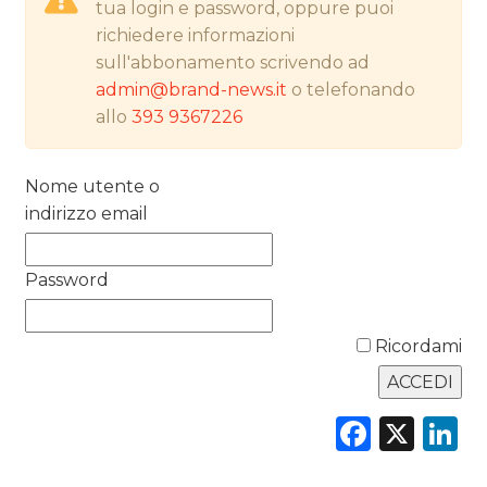
tua login e password, oppure puoi
richiedere informazioni
NORMATIVE
sull'abbonamento scrivendo ad
admin@brand-news.it
o telefonando
TREND
allo
393 9367226
CASE HISTORY
Nome utente o
OPINIONI
indirizzo email
Password
Ricordami
Faceb
X
L