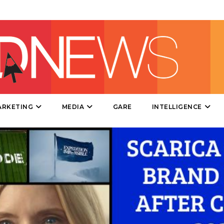
STRATEGIE
CINEMA
DIGITALE
ARKETING
MEDIA
GARE
INTELLIGENCE
EDITORIA
ESTERNA
RADIO / AUDIO
TV