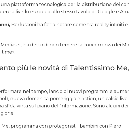
 una piattaforma tecnologica per la distribuzione dei co
sedere a livello europeo allo stesso tavolo di Google e Am
anni,
Berlusconi ha fatto notare come tra reality infiniti e
sti Mediaset, ha detto di non temere la concorrenza dei Mo
e time».
nto più le novità di Talentissimo Me,
performare nel tempo, lancio di nuovi programmi e aumen
ool), nuova domenica pomeriggio e fiction, un calcio live
sfida vinta sul piano dell’informazione. Sono alcuni dei 
agione.
imo Me, programma con protagonisti i bambini con Piero