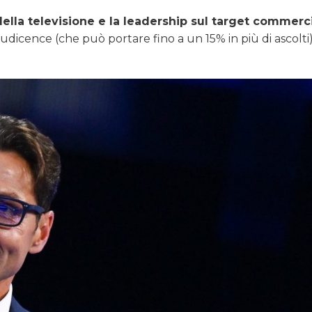
della televisione e la leadership sul target commerc
l audicence (che può portare fino a un 15% in più di ascolti