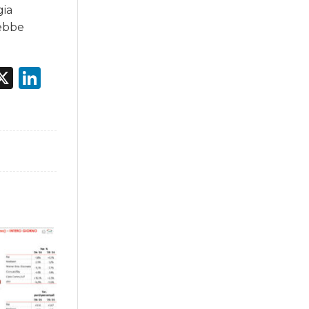
gia
rebbe
acebook
X
LinkedIn