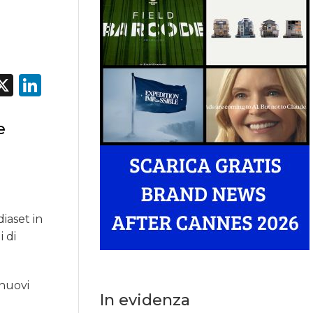
acebook
X
LinkedIn
e
iaset in
i di
 nuovi
In evidenza