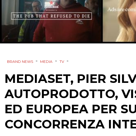
>
>
>
BRAND NEWS
MEDIA
TV
MEDIASET, PIER SIL
AUTOPRODOTTO, VI
ED EUROPEA PER S
CONCORRENZA INT