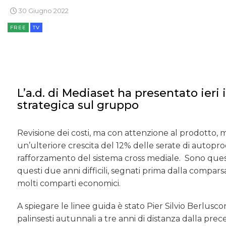
30 Giugno 2022
FREE
TV
L’a.d. di Mediaset ha presentato ieri 
strategica sul gruppo
Revisione dei costi, ma con attenzione al prodotto, m
un’ulteriore crescita del 12% delle serate di autopr
rafforzamento del sistema cross mediale. Sono questi 
questi due anni difficili, segnati prima dalla comparsa
molti comparti economici.
A spiegare le linee guida è stato Pier Silvio Berlusco
palinsesti autunnali a tre anni di distanza dalla pre