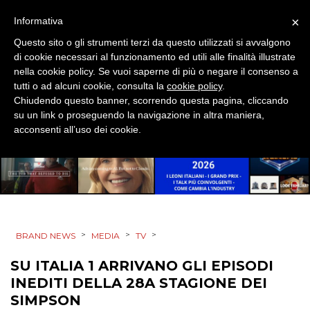
EVENTI
×
Informativa
Questo sito o gli strumenti terzi da questo utilizzati si avvalgono
MOBILE
di cookie necessari al funzionamento ed utili alle finalità illustrate
nella cookie policy. Se vuoi saperne di più o negare il consenso a
PROMOZIONI
tutti o ad alcuni cookie, consulta la
cookie policy
.
Chiudendo questo banner, scorrendo questa pagina, cliccando
su un link o proseguendo la navigazione in altra maniera,
acconsenti all’uso dei cookie.
PRODOTTI
PUNTI VENDITA
CSR
>
>
>
BRAND NEWS
MEDIA
TV
STRATEGIE
SU ITALIA 1 ARRIVANO GLI EPISODI
INEDITI DELLA 28A STAGIONE DEI
SIMPSON