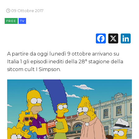
CINEMA
09 Ottobre 2017
DIGITALE
FREE
TV
EDITORIA
Faceb
X
L
ESTERNA
A partire da oggi lunedì 9 ottobre arrivano su
RADIO / AUDIO
Italia 1 gli episodi inediti della 28° stagione della
sitcom cult I Simpson.
TV
DATI
RICERCHE