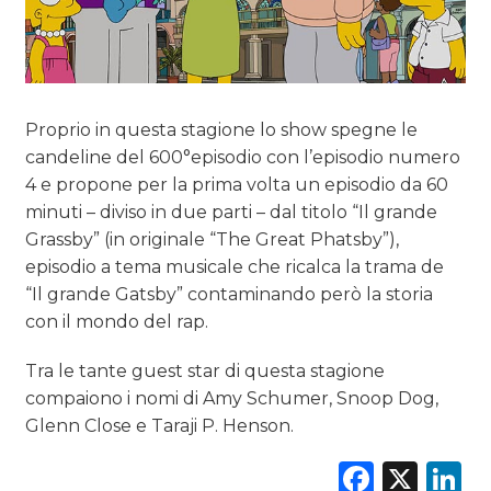
PREVISIONI/SCENARI
NORMATIVE
Proprio in questa stagione lo show spegne le
TREND
candeline del 600°episodio con l’episodio numero
4 e propone per la prima volta un episodio da 60
CASE HISTORY
minuti – diviso in due parti – dal titolo “Il grande
Grassby” (in originale “The Great Phatsby”),
OPINIONI
episodio a tema musicale che ricalca la trama de
“Il grande Gatsby” contaminando però la storia
con il mondo del rap.
Tra le tante guest star di questa stagione
compaiono i nomi di Amy Schumer, Snoop Dog,
Glenn Close e Taraji P. Henson.
Faceb
X
L