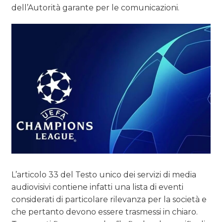
dell’Autorità garante per le comunicazioni.
OPINIONI
L’articolo 33 del Testo unico dei servizi di media
audiovisivi contiene infatti una lista di eventi
considerati di particolare rilevanza per la società e
che pertanto devono essere trasmessi in chiaro.