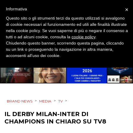
PRODOTTI
×
Informativa
Questo sito o gli strumenti terzi da questo utilizzati si avvalgono
PUNTI VENDITA
di cookie necessari al funzionamento ed utili alle finalità illustrate
nella cookie policy. Se vuoi saperne di più o negare il consenso a
CSR
tutti o ad alcuni cookie, consulta la
cookie policy
.
Chiudendo questo banner, scorrendo questa pagina, cliccando
STRATEGIE
su un link o proseguendo la navigazione in altra maniera,
acconsenti all’uso dei cookie.
CINEMA
DIGITALE
>
>
>
BRAND NEWS
MEDIA
TV
EDITORIA
IL DERBY MILAN-INTER DI
ESTERNA
CHAMPIONS IN CHIARO SU TV8
RADIO / AUDIO