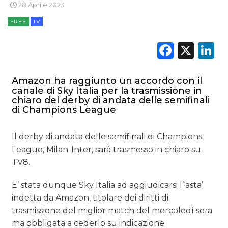
28 Aprile 2023
FREE
TV
TV
Faceb
X
L
Amazon ha raggiunto un accordo con il
canale di Sky Italia per la trasmissione in
DATI
chiaro del derby di andata delle semifinali
di Champions League
RICERCHE
Il derby di andata delle semifinali di Champions
PREVISIONI/SCENARI
League, Milan-Inter, sarà trasmesso in chiaro su
TV8.
NORMATIVE
E’ stata dunque Sky Italia ad aggiudicarsi l’‘asta’
TREND
indetta da Amazon, titolare dei diritti di
trasmissione del miglior match del mercoledì sera
CASE HISTORY
ma obbligata a cederlo su indicazione