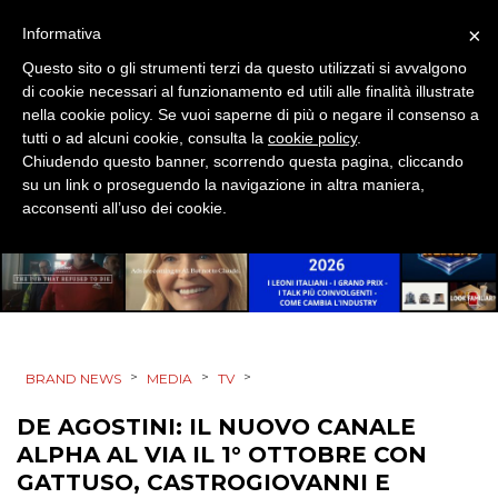
×
Informativa
CINEMA
Questo sito o gli strumenti terzi da questo utilizzati si avvalgono
di cookie necessari al funzionamento ed utili alle finalità illustrate
DIGITALE
nella cookie policy. Se vuoi saperne di più o negare il consenso a
tutti o ad alcuni cookie, consulta la
cookie policy
.
EDITORIA
Chiudendo questo banner, scorrendo questa pagina, cliccando
su un link o proseguendo la navigazione in altra maniera,
ESTERNA
acconsenti all’uso dei cookie.
RADIO / AUDIO
TV
>
>
>
BRAND NEWS
MEDIA
TV
DE AGOSTINI: IL NUOVO CANALE
ALPHA AL VIA IL 1° OTTOBRE CON
DATI
GATTUSO, CASTROGIOVANNI E