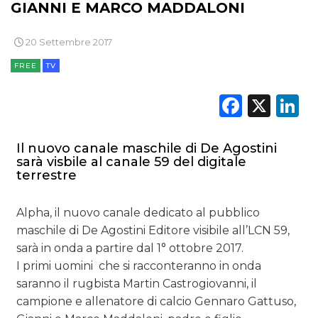
GIANNI E MARCO MADDALONI
RICERCHE
20 Settembre 2017
PREVISIONI/SCENARI
FREE
TV
NORMATIVE
Faceb
X
L
TREND
Il nuovo canale maschile di De Agostini
CASE HISTORY
sarà visbile al canale 59 del digitale
terrestre
OPINIONI
Alpha, il nuovo canale dedicato al pubblico
maschile di De Agostini Editore visibile all’LCN 59,
sarà in onda a partire dal 1° ottobre 2017.
I primi uomini che si racconteranno in onda
saranno il rugbista Martin Castrogiovanni, il
campione e allenatore di calcio Gennaro Gattuso,