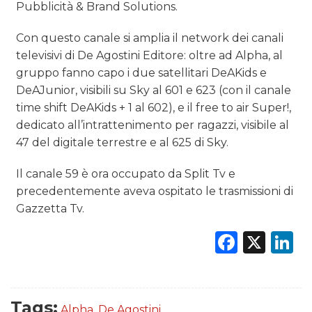
Pubblicità & Brand Solutions.
Con questo canale si amplia il network dei canali
televisivi di De Agostini Editore: oltre ad Alpha, al
gruppo fanno capo i due satellitari DeAKids e
DeAJunior, visibili su Sky al 601 e 623 (con il canale
time shift DeAKids + 1 al 602), e il free to air Super!,
dedicato all’intrattenimento per ragazzi, visibile al
47 del digitale terrestre e al 625 di Sky.
Il canale 59 è ora occupato da Split Tv e
precedentemente aveva ospitato le trasmissioni di
Gazzetta Tv.
Faceb
X
L
Tags:
Alpha
,
De Agostini