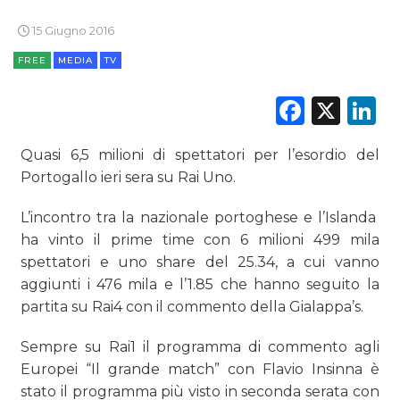
15 Giugno 2016
CSR
FREE
MEDIA
TV
STRATEGIE
Faceb
X
L
Quasi 6,5 milioni di spettatori per l’esordio del
CINEMA
Portogallo ieri sera su Rai Uno.
DIGITALE
L’incontro tra la nazionale portoghese e l’Islanda
ha vinto il prime time con 6 milioni 499 mila
EDITORIA
spettatori e uno share del 25.34, a cui vanno
aggiunti i 476 mila e l’1.85 che hanno seguito la
ESTERNA
partita su Rai4 con il commento della Gialappa’s.
RADIO / AUDIO
Sempre su Rai1 il programma di commento agli
Europei “Il grande match” con Flavio Insinna è
TV
stato il programma più visto in seconda serata con