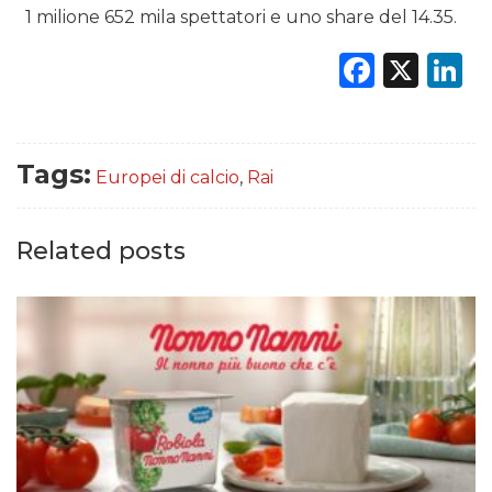
1 milione 652 mila spettatori e uno share del 14.35.
Faceb
X
L
DATI
Tags:
Europei di calcio
,
Rai
RICERCHE
PREVISIONI/SCENARI
Related posts
NORMATIVE
TREND
CASE HISTORY
OPINIONI