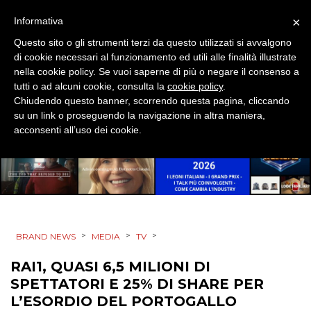
RP
×
Informativa
Questo sito o gli strumenti terzi da questo utilizzati si avvalgono
DIRECT
di cookie necessari al funzionamento ed utili alle finalità illustrate
nella cookie policy. Se vuoi saperne di più o negare il consenso a
SPONSOR
tutti o ad alcuni cookie, consulta la
cookie policy
.
Chiudendo questo banner, scorrendo questa pagina, cliccando
DESIGN
su un link o proseguendo la navigazione in altra maniera,
acconsenti all’uso dei cookie.
EVENTI
MOBILE
PROMOZIONI
>
>
>
BRAND NEWS
MEDIA
TV
RAI1, QUASI 6,5 MILIONI DI
PRODOTTI
SPETTATORI E 25% DI SHARE PER
L’ESORDIO DEL PORTOGALLO
PUNTI VENDITA