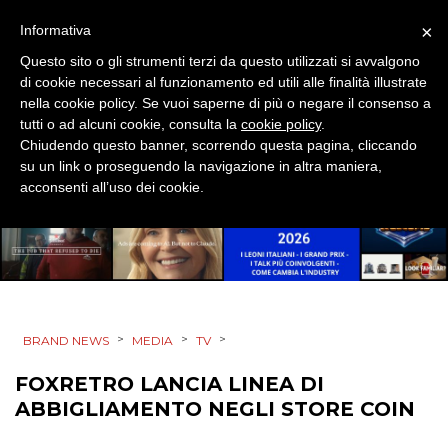
EVENTI
×
Informativa
Questo sito o gli strumenti terzi da questo utilizzati si avvalgono
MOBILE
di cookie necessari al funzionamento ed utili alle finalità illustrate
nella cookie policy. Se vuoi saperne di più o negare il consenso a
PROMOZIONI
tutti o ad alcuni cookie, consulta la
cookie policy
.
Chiudendo questo banner, scorrendo questa pagina, cliccando
su un link o proseguendo la navigazione in altra maniera,
acconsenti all’uso dei cookie.
PRODOTTI
PUNTI VENDITA
CSR
>
>
>
BRAND NEWS
MEDIA
TV
STRATEGIE
FOXRETRO LANCIA LINEA DI
ABBIGLIAMENTO NEGLI STORE COIN