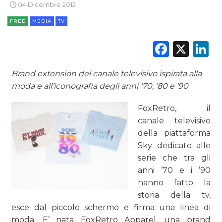
04 Dicembre 2012
CINEMA
FREE
MEDIA
TV
DIGITALE
Faceb
X
L
EDITORIA
Brand extension del canale televisivo ispirata alla
ESTERNA
moda e all’iconografia degli anni ‘70, ’80 e ’90
RADIO / AUDIO
FoxRetro, il
canale televisivo
TV
della piattaforma
Sky dedicato alle
serie che tra gli
anni ’70 e i ’90
hanno fatto la
storia della tv,
DATI
esce dal piccolo schermo e firma una linea di
RICERCHE
moda. E’ nata FoxRetro Apparel, una brand