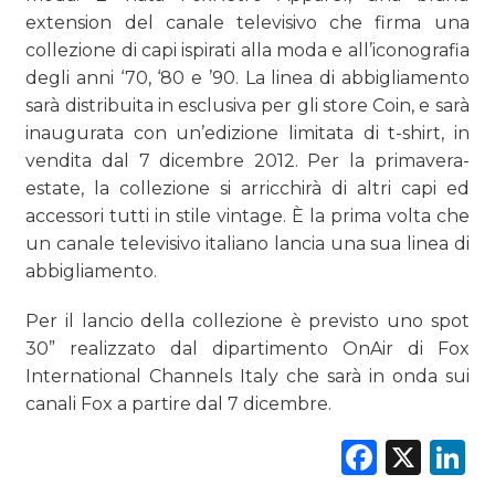
extension del canale televisivo che firma una
PREVISIONI/SCENARI
collezione di capi ispirati alla moda e all’iconografia
degli anni ‘70, ‘80 e ’90. La linea di abbigliamento
NORMATIVE
sarà distribuita in esclusiva per gli store Coin, e sarà
inaugurata con un’edizione limitata di t-shirt, in
TREND
vendita dal 7 dicembre 2012. Per la primavera-
estate, la collezione si arricchirà di altri capi ed
CASE HISTORY
accessori tutti in stile vintage. È la prima volta che
un canale televisivo italiano lancia una sua linea di
OPINIONI
abbigliamento.
Per il lancio della collezione è previsto uno spot
30” realizzato dal dipartimento OnAir di Fox
International Channels Italy che sarà in onda sui
canali Fox a partire dal 7 dicembre.
Faceb
X
L