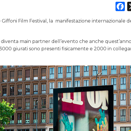
DATI
F
RICERCHE
e Giffoni Film Festival, la manifestazione internazionale 
PREVISIONI/SCENARI
 diventa main partner dell’evento che anche quest’anno 
NORMATIVE
; 3000 giurati sono presenti fisicamente e 2000 in colle
TREND
CASE HISTORY
OPINIONI