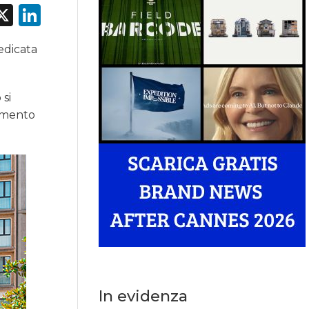
acebook
X
LinkedIn
dedicata
si
gamento
In evidenza