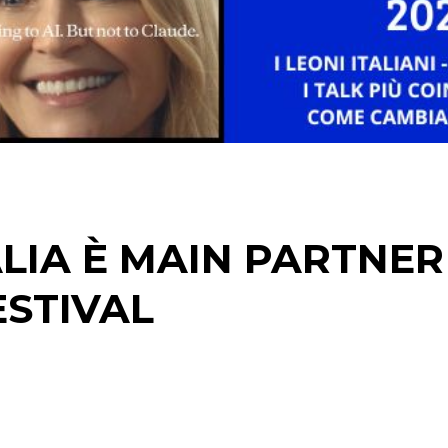
CINEMA
DIGITALE
EDITORIA
ESTERNA
LIA È MAIN PARTNER
RADIO / AUDIO
TV
ESTIVAL