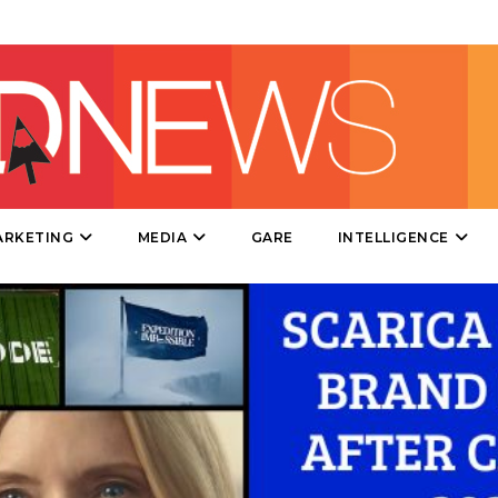
DESIGN
EVENTI
MOBILE
PROMOZIONI
ARKETING
MEDIA
GARE
INTELLIGENCE
PRODOTTI
PUNTI VENDITA
CSR
STRATEGIE