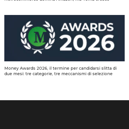
Money Awards 2026, il termine per candidarsi slitta di
due mesi: tre categorie, tre meccanismi di selezione