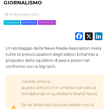
GIORNALISMO
CINEMA
03 Novembre 2023
DIGITALE
PREMIUM
EDITORIA
RICERCHE
EDITORIA
Faceb
X
L
ESTERNA
Un sondaggio della News Media Association rivela
RADIO / AUDIO
tutte le preoccupazioni degli editori britannici a
proposito dello squilibrio di pesi e poteri nel
TV
confronto con le big tech.
Gentile lettore,
questo articolo è in un'area riservata ai
soli abbonati al quotidiano Brand News.
DATI
Se sei abbonato puoi accedere con la