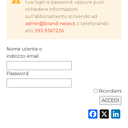
tua login e password, oppure puoi
RICERCHE
richiedere informazioni
sull'abbonamento scrivendo ad
PREVISIONI/SCENARI
admin@brand-news.it
o telefonando
allo
393 9367226
NORMATIVE
TREND
Nome utente o
indirizzo email
CASE HISTORY
OPINIONI
Password
Ricordami
Faceb
X
L