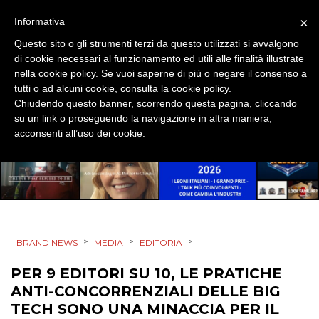
×
Informativa
EVENTI
Questo sito o gli strumenti terzi da questo utilizzati si avvalgono
di cookie necessari al funzionamento ed utili alle finalità illustrate
MOBILE
nella cookie policy. Se vuoi saperne di più o negare il consenso a
tutti o ad alcuni cookie, consulta la
cookie policy
.
PROMOZIONI
Chiudendo questo banner, scorrendo questa pagina, cliccando
su un link o proseguendo la navigazione in altra maniera,
acconsenti all’uso dei cookie.
PRODOTTI
PUNTI VENDITA
CSR
>
>
>
BRAND NEWS
MEDIA
EDITORIA
STRATEGIE
PER 9 EDITORI SU 10, LE PRATICHE
ANTI-CONCORRENZIALI DELLE BIG
TECH SONO UNA MINACCIA PER IL