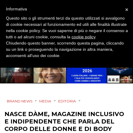
×
Informativa
CSR
Questo sito o gli strumenti terzi da questo utilizzati si avvalgono
STRATEGIE
di cookie necessari al funzionamento ed utili alle finalità illustrate
nella cookie policy. Se vuoi saperne di più o negare il consenso a
tutti o ad alcuni cookie, consulta la
cookie policy
.
Chiudendo questo banner, scorrendo questa pagina, cliccando
su un link o proseguendo la navigazione in altra maniera,
CINEMA
acconsenti all’uso dei cookie.
DIGITALE
EDITORIA
ESTERNA
>
>
>
BRAND NEWS
MEDIA
EDITORIA
RADIO / AUDIO
NASCE DÀME, MAGAZINE INCLUSIVO
E INDIPENDENTE CHE PARLA DEL
TV
CORPO DELLE DONNE E DI BODY