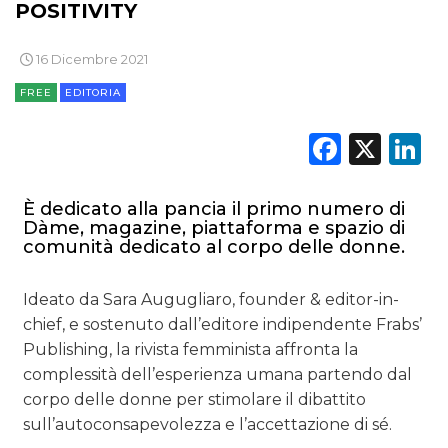
POSITIVITY
16 Dicembre 2021
FREE
EDITORIA
DATI
Faceb
X
L
RICERCHE
È dedicato alla pancia il primo numero di
PREVISIONI/SCENARI
Dàme, magazine, piattaforma e spazio di
comunità dedicato al corpo delle donne.
NORMATIVE
Ideato da Sara Augugliaro, founder & editor-in-
TREND
chief, e sostenuto dall’editore indipendente Frabs’
Publishing, la rivista femminista affronta la
CASE HISTORY
complessità dell’esperienza umana partendo dal
OPINIONI
corpo delle donne per stimolare il dibattito
sull’autoconsapevolezza e l’accettazione di sé.