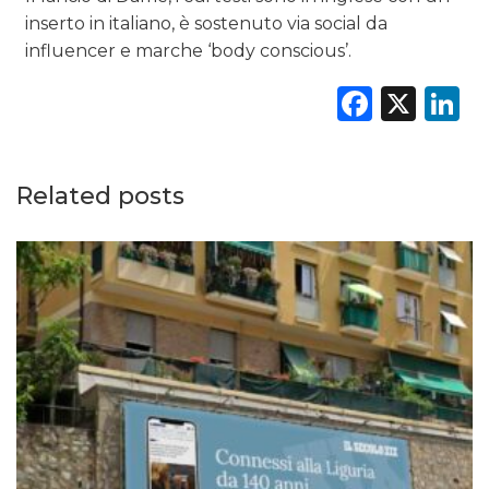
inserto in italiano, è sostenuto via social da
influencer e marche ‘body conscious’.
Faceb
X
L
Related posts