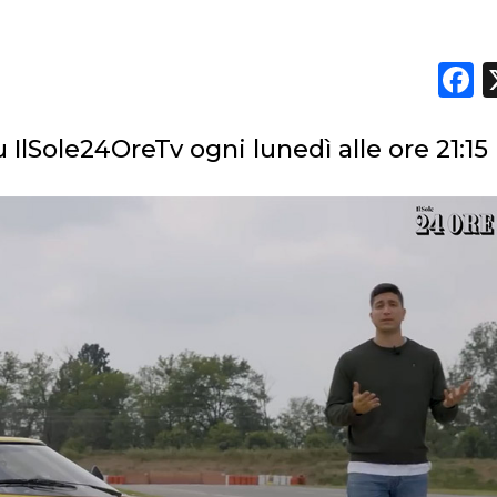
PREVISIONI/SCENARI
F
NORMATIVE
TREND
 IlSole24OreTv ogni lunedì alle ore 21:15
CASE HISTORY
OPINIONI