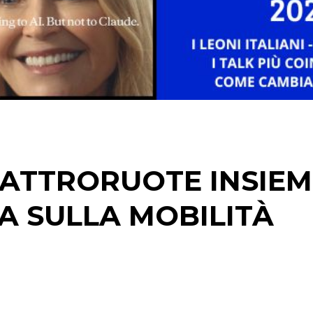
DIGITALE
EDITORIA
ESTERNA
RADIO / AUDIO
TV
QUATTRORUOTE INSIE
 SULLA MOBILITÀ
DATI
RICERCHE