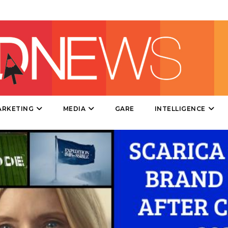
MOBILE
PROMOZIONI
PRODOTTI
ARKETING
MEDIA
GARE
INTELLIGENCE
PUNTI VENDITA
CSR
STRATEGIE
CINEMA