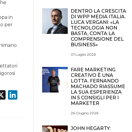
che
DENTRO LA CRESCITA
DI WPP MEDIA ITALIA.
ppa in
LUCA VERGANI: «LA
to per
TECNOLOGIA NON
BASTA, CONTA LA
COMPRENSIONE DEL
BUSINESS»
 animano
01 Luglio 2026
ettatori
FARE MARKETING
rigorosi
CREATIVO È UNA
LOTTA. FERNANDO
MACHADO RIASSUME
acebook
X
LinkedIn
LA SUA ESPERIENZA
IN 5 CONSIGLI PER I
MARKETER
26 Giugno 2026
JOHN HEGARTY: