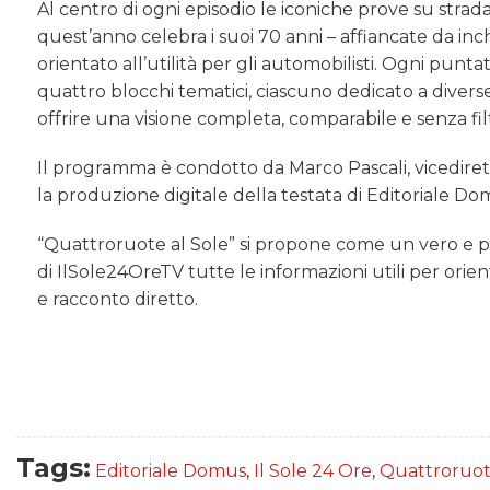
Al centro di ogni episodio le iconiche prove su strad
quest’anno celebra i suoi 70 anni – affiancate da i
orientato all’utilità per gli automobilisti. Ogni punta
quattro blocchi tematici, ciascuno dedicato a diverse
offrire una visione completa, comparabile e senza filt
Il programma è condotto da Marco Pascali, vicedirett
la produzione digitale della testata di Editoriale Do
“Quattroruote al Sole” si propone come un vero e pro
di IlSole24OreTV tutte le informazioni utili per orienta
e racconto diretto.
Tags:
Editoriale Domus
,
Il Sole 24 Ore
,
Quattroruo