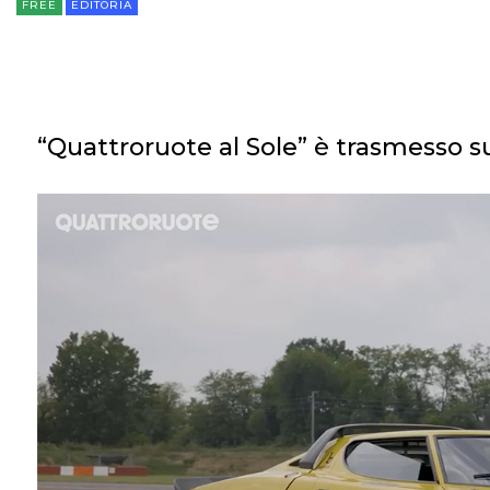
FREE
EDITORIA
“Quattroruote al Sole” è trasmesso su