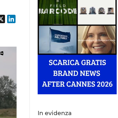
acebook
X
LinkedIn
In evidenza