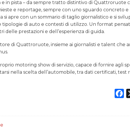
a e in pista – da sempre tratto distintivo di Quattroruote 
nchieste e reportage, sempre con uno sguardo concreto e
ta si apre con un sommario di taglio giornalistico e si svilu
 tipologie di auto e contesti di utilizzo. Un format pensa
ri delle prestazioni e dell’esperienza di guida.
ore di Quattroruote, insieme ai giornalisti e talent che
mus.
prio motoring show di servizio, capace di fornire agli sp
rsi nella scelta dell’automobile, tra dati certificati, test 
F
te