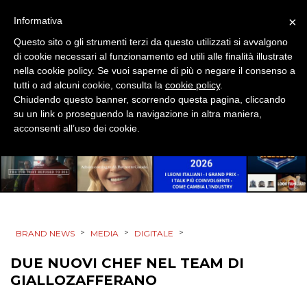
×
Informativa
PROMOZIONI
Questo sito o gli strumenti terzi da questo utilizzati si avvalgono
di cookie necessari al funzionamento ed utili alle finalità illustrate
nella cookie policy. Se vuoi saperne di più o negare il consenso a
tutti o ad alcuni cookie, consulta la
cookie policy
.
PRODOTTI
Chiudendo questo banner, scorrendo questa pagina, cliccando
su un link o proseguendo la navigazione in altra maniera,
acconsenti all’uso dei cookie.
PUNTI VENDITA
CSR
STRATEGIE
>
>
>
BRAND NEWS
MEDIA
DIGITALE
DUE NUOVI CHEF NEL TEAM DI
CINEMA
GIALLOZAFFERANO
DIGITALE