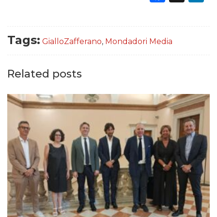
Tags:
GialloZafferano
,
Mondadori Media
Related posts