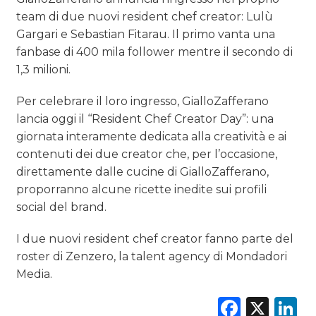
NORMATIVE
team di due nuovi resident chef creator: Lulù
Gargari e Sebastian Fitarau. Il primo vanta una
TREND
fanbase di 400 mila follower mentre il secondo di
1,3 milioni.
CASE HISTORY
Per celebrare il loro ingresso, GialloZafferano
OPINIONI
lancia oggi il ‘‘Resident Chef Creator Day”: una
giornata interamente dedicata alla creatività e ai
contenuti dei due creator che, per l’occasione,
direttamente dalle cucine di GialloZafferano,
proporranno alcune ricette inedite sui profili
social del brand.
I due nuovi resident chef creator fanno parte del
roster di Zenzero, la talent agency di Mondadori
Media.
Faceb
X
L