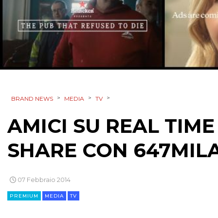
>
>
>
BRAND NEWS
MEDIA
TV
AMICI SU REAL TIME
SHARE CON 647MIL
07 Febbraio 2014
PREMIUM
MEDIA
TV