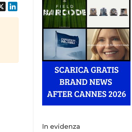
acebook
X
LinkedIn
In evidenza