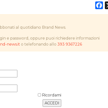
F
DATI
i abbonati al quotidiano Brand News.
RICERCHE
gin e password, oppure puoi richiedere informazioni
d-news.it
o telefonando allo
393 9367226
PREVISIONI/SCENARI
NORMATIVE
TREND
CASE HISTORY
OPINIONI
Ricordami