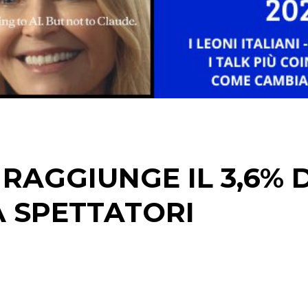
STRATEGIE
CINEMA
DIGITALE
EDITORIA
 RAGGIUNGE IL 3,6% D
ESTERNA
A SPETTATORI
RADIO / AUDIO
TV