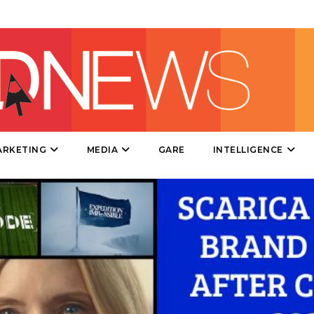
DIRECT
SPONSOR
DESIGN
EVENTI
MOBILE
ARKETING
MEDIA
GARE
INTELLIGENCE
PROMOZIONI
PRODOTTI
PUNTI VENDITA
CSR