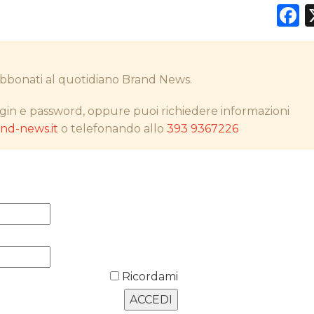
F
DATI
i abbonati al quotidiano Brand News.
RICERCHE
gin e password, oppure puoi richiedere informazioni
d-news.it
o telefonando allo
393 9367226
PREVISIONI/SCENARI
NORMATIVE
TREND
CASE HISTORY
OPINIONI
Ricordami