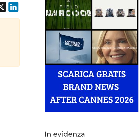
acebook
X
LinkedIn
In evidenza