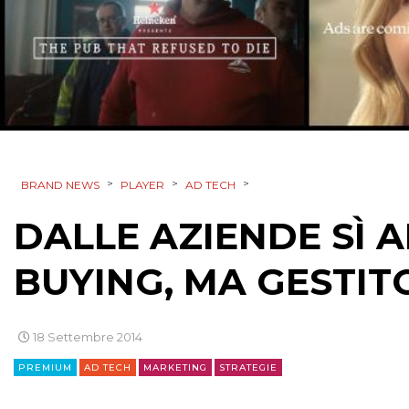
>
>
>
BRAND NEWS
PLAYER
AD TECH
DALLE AZIENDE SÌ
BUYING, MA GESTI
18 Settembre 2014
PREMIUM
AD TECH
MARKETING
STRATEGIE