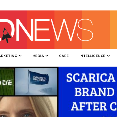
DIRECT
SPONSOR
DESIGN
EVENTI
MOBILE
ARKETING
MEDIA
GARE
INTELLIGENCE
PROMOZIONI
PRODOTTI
PUNTI VENDITA
CSR