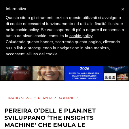
EVENTI
×
Informativa
MOBILE
Questo sito o gli strumenti terzi da questo utilizzati si avvalgono
di cookie necessari al funzionamento ed utili alle finalità illustrate
PROMOZIONI
nella cookie policy. Se vuoi saperne di più o negare il consenso a
tutti o ad alcuni cookie, consulta la
cookie policy
.
Chiudendo questo banner, scorrendo questa pagina, cliccando
su un link o proseguendo la navigazione in altra maniera,
acconsenti all’uso dei cookie.
PRODOTTI
PUNTI VENDITA
CSR
>
>
>
BRAND NEWS
PLAYER
AGENZIE
STRATEGIE
PEREIRA O’DELL E PLAN.NET
SVILUPPANO ‘THE INSIGHTS
MACHINE’ CHE EMULA LE
CINEMA