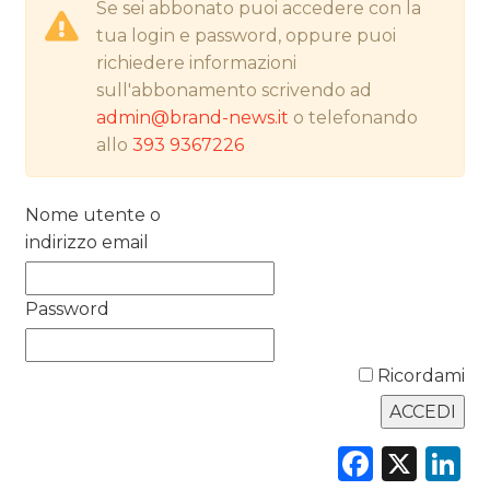
Se sei abbonato puoi accedere con la
PREVISIONI/SCENARI
tua login e password, oppure puoi
richiedere informazioni
NORMATIVE
sull'abbonamento scrivendo ad
admin@brand-news.it
o telefonando
TREND
allo
393 9367226
CASE HISTORY
Nome utente o
OPINIONI
indirizzo email
Password
Ricordami
Faceb
X
L