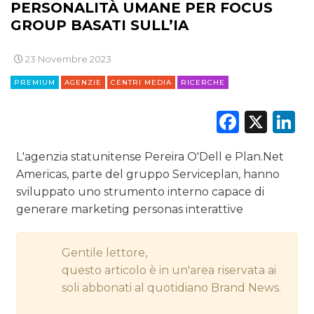
PERSONALITÀ UMANE PER FOCUS
GROUP BASATI SULL’IA
DIGITALE
23 Novembre 2023
EDITORIA
PREMIUM
AGENZIE
CENTRI MEDIA
RICERCHE
ESTERNA
Faceb
X
L
RADIO / AUDIO
L'agenzia statunitense Pereira O'Dell e Plan.Net
TV
Americas, parte del gruppo Serviceplan, hanno
sviluppato uno strumento interno capace di
generare marketing personas interattive
Gentile lettore,
DATI
questo articolo è in un'area riservata ai
soli abbonati al quotidiano Brand News.
RICERCHE