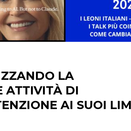
STRATEGIE
CINEMA
DIGITALE
EDITORIA
IZZANDO LA
ESTERNA
 ATTIVITÀ DI
RADIO / AUDIO
NZIONE AI SUOI LIM
TV