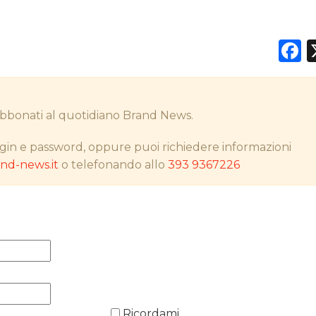
F
DATI
RICERCHE
i abbonati al quotidiano Brand News.
PREVISIONI/SCENARI
gin e password, oppure puoi richiedere informazioni
d-news.it
o telefonando allo
393 9367226
NORMATIVE
TREND
CASE HISTORY
OPINIONI
Ricordami