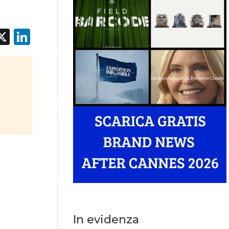
acebook
X
LinkedIn
In evidenza