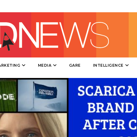
DIRECT
SPONSOR
DESIGN
EVENTI
MOBILE
ARKETING
MEDIA
GARE
INTELLIGENCE
PROMOZIONI
PRODOTTI
PUNTI VENDITA
CSR