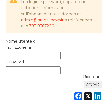
NORMATIVE
tua login e password, oppure puoi
richiedere informazioni
TREND
sull'abbonamento scrivendo ad
admin@brand-news.it
o telefonando
CASE HISTORY
allo
393 9367226
OPINIONI
Nome utente o
indirizzo email
Password
Ricordami
Faceb
X
L