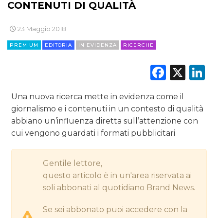
CONTENUTI DI QUALITÀ
EDITORIA
23 Maggio 2018
ESTERNA
PREMIUM
EDITORIA
IN EVIDENZA
RICERCHE
RADIO / AUDIO
Faceb
X
L
TV
Una nuova ricerca mette in evidenza come il
giornalismo e i contenuti in un contesto di qualità
abbiano un’influenza diretta sull’attenzione con
cui vengono guardati i formati pubblicitari
DATI
Gentile lettore,
RICERCHE
questo articolo è in un'area riservata ai
soli abbonati al quotidiano Brand News.
PREVISIONI/SCENARI
Se sei abbonato puoi accedere con la