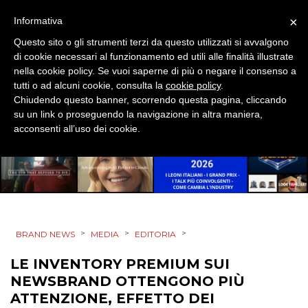
×
Informativa
PROMOZIONI
Questo sito o gli strumenti terzi da questo utilizzati si avvalgono
di cookie necessari al funzionamento ed utili alle finalità illustrate
nella cookie policy. Se vuoi saperne di più o negare il consenso a
tutti o ad alcuni cookie, consulta la
cookie policy
.
PRODOTTI
Chiudendo questo banner, scorrendo questa pagina, cliccando
su un link o proseguendo la navigazione in altra maniera,
PUNTI VENDITA
acconsenti all’uso dei cookie.
CSR
STRATEGIE
>
>
>
BRAND NEWS
MEDIA
EDITORIA
CINEMA
LE INVENTORY PREMIUM SUI
NEWSBRAND OTTENGONO PIÙ
DIGITALE
ATTENZIONE, EFFETTO DEI