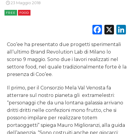
23 Maggio 2018
FREE
FOOD
Faceb
X
L
DATI
Coo’ee ha presentato due progetti sperimentali
RICERCHE
all’ultimo Brand Revolution Lab di Milano lo
scorso 9 maggio. Sono due i lavori realizzati nel
PREVISIONI/SCENARI
settore food, nel quale tradizionalmente forte è la
NORMATIVE
presenza di Coo’ee.
Il primo, per il Consorzio Mela Val Venosta fa
TREND
atterrare sul nostro pianeta gli extramelestri:
CASE HISTORY
“personaggi che da una lontana galassia arrivano
dritti dritti nelle confezioni mono frutto, che si
OPINIONI
possono impilare per realizzare totem
portaoggetti” spiega Mauro Miglioranzi, alla guida
dell’agenzia. “Sono costruiti anche per giocarci: