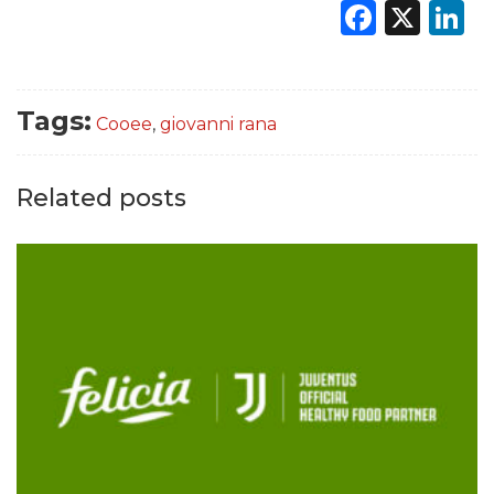
Faceb
X
L
Tags:
Cooee
,
giovanni rana
Related posts