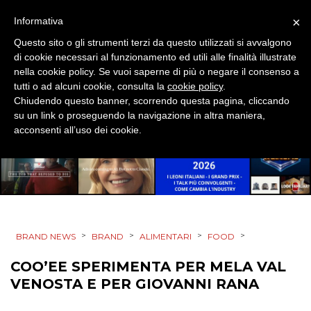
CSR
×
Informativa
Questo sito o gli strumenti terzi da questo utilizzati si avvalgono
STRATEGIE
di cookie necessari al funzionamento ed utili alle finalità illustrate
nella cookie policy. Se vuoi saperne di più o negare il consenso a
tutti o ad alcuni cookie, consulta la
cookie policy
.
Chiudendo questo banner, scorrendo questa pagina, cliccando
su un link o proseguendo la navigazione in altra maniera,
CINEMA
acconsenti all’uso dei cookie.
DIGITALE
EDITORIA
ESTERNA
>
>
>
>
BRAND NEWS
BRAND
ALIMENTARI
FOOD
RADIO / AUDIO
COO’EE SPERIMENTA PER MELA VAL
TV
VENOSTA E PER GIOVANNI RANA