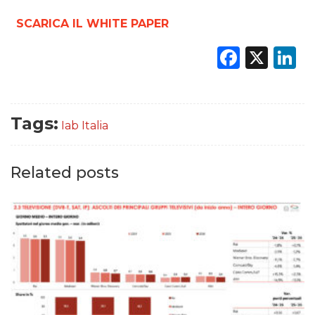
SCARICA IL WHITE PAPER
Faceb
X
L
Tags:
Iab Italia
Related posts