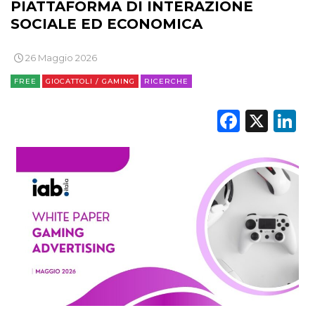
PIATTAFORMA DI INTERAZIONE
SOCIALE ED ECONOMICA
DATI
26 Maggio 2026
RICERCHE
FREE
GIOCATTOLI / GAMING
RICERCHE
PREVISIONI/SCENARI
Faceb
X
L
NORMATIVE
TREND
CASE HISTORY
OPINIONI