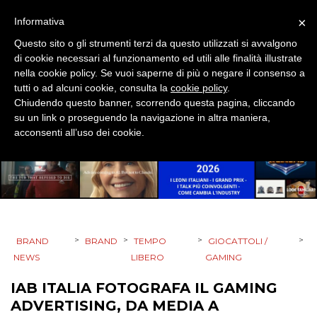
STRATEGIE
×
Informativa
Questo sito o gli strumenti terzi da questo utilizzati si avvalgono
di cookie necessari al funzionamento ed utili alle finalità illustrate
nella cookie policy. Se vuoi saperne di più o negare il consenso a
CINEMA
tutti o ad alcuni cookie, consulta la
cookie policy
.
Chiudendo questo banner, scorrendo questa pagina, cliccando
su un link o proseguendo la navigazione in altra maniera,
DIGITALE
acconsenti all’uso dei cookie.
EDITORIA
ESTERNA
RADIO / AUDIO
>
>
>
>
BRAND
BRAND
TEMPO
GIOCATTOLI /
TV
NEWS
LIBERO
GAMING
IAB ITALIA FOTOGRAFA IL GAMING
ADVERTISING, DA MEDIA A