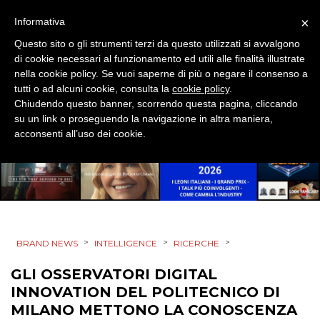
PRODOTTI
×
Informativa
PUNTI VENDITA
Questo sito o gli strumenti terzi da questo utilizzati si avvalgono
di cookie necessari al funzionamento ed utili alle finalità illustrate
CSR
nella cookie policy. Se vuoi saperne di più o negare il consenso a
tutti o ad alcuni cookie, consulta la
cookie policy
.
STRATEGIE
Chiudendo questo banner, scorrendo questa pagina, cliccando
su un link o proseguendo la navigazione in altra maniera,
acconsenti all’uso dei cookie.
CINEMA
DIGITALE
EDITORIA
>
>
>
BRAND NEWS
INTELLIGENCE
RICERCHE
GLI OSSERVATORI DIGITAL
ESTERNA
INNOVATION DEL POLITECNICO DI
RADIO / AUDIO
MILANO METTONO LA CONOSCENZA