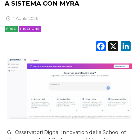
A SISTEMA CON MYRA
TV
14 Aprile 2026
FREE
RICERCHE
Faceb
X
L
DATI
RICERCHE
PREVISIONI/SCENARI
NORMATIVE
TREND
CASE HISTORY
Gli Osservatori Digital Innovation della School of