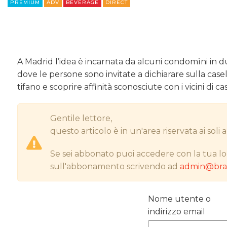
PREMIUM
ADV
BEVERAGE
DIRECT
A Madrid l’idea è incarnata da alcuni condomìni in du
dove le persone sono invitate a dichiarare sulla case
tifano e scoprire affinità sconosciute con i vicini di cas
Gentile lettore,
questo articolo è in un'area riservata ai sol
Se sei abbonato puoi accedere con la tua lo
sull'abbonamento scrivendo ad
admin@bran
Nome utente o
indirizzo email