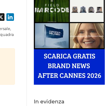
acebook
X
LinkedIn
rsale,
 squadra
In evidenza