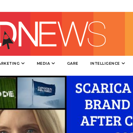
DIRECT
SPONSOR
DESIGN
EVENTI
MOBILE
ARKETING
MEDIA
GARE
INTELLIGENCE
PROMOZIONI
PRODOTTI
PUNTI VENDITA
CSR