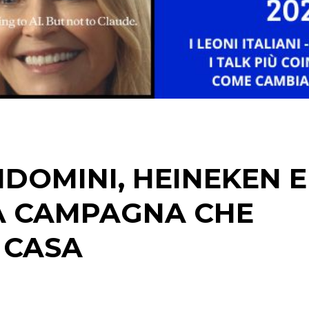
STRATEGIE
CINEMA
DIGITALE
EDITORIA
DOMINI, HEINEKEN E
ESTERNA
A CAMPAGNA CHE
RADIO / AUDIO
I CASA
TV