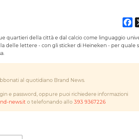
F
DATI
e quartieri della città e dal calcio come linguaggio unive
RICERCHE
lla delle lettere - con gli sticker di Heineken - per quale
a.
PREVISIONI/SCENARI
NORMATIVE
i abbonati al quotidiano Brand News.
TREND
gin e password, oppure puoi richiedere informazioni
CASE HISTORY
d-news.it
o telefonando allo
393 9367226
OPINIONI