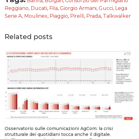
Barilla
,
Bulgari
,
Consorzio del Parmigiano
Reggiano
,
Ducati
,
Fila
,
Giorgio Armani
,
Gucci
,
Lega
Serie A
,
Moulinex
,
Piaggio
,
Pirelli
,
Prada
,
Talkwalker
Related posts
Osservatorio sulle comunicazioni AgCom: la crisi
strutturale dei quotidiani tocca anche il digitale.