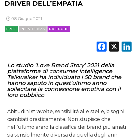
DRIVER DELL’EMPATIA
08 Giugno 2021
FREE
IN EVIDENZA
RICERCHE
Faceb
X
L
Lo studio ‘Love Brand Story’ 2021 della
piattaforma di consumer intelligence
Talkwalker ha individuato i 50 brand che
hanno saputo in quest’ultimo anno
sollecitare la connessione emotiva con il
loro pubblico
Abitudini stravolte, sensibilità alle stelle, bisogni
cambiati drasticamente. Non stupisce che
nell’ultimo anno la classifica dei brand più amati
sia sensibilmente diversa da quella degli anni