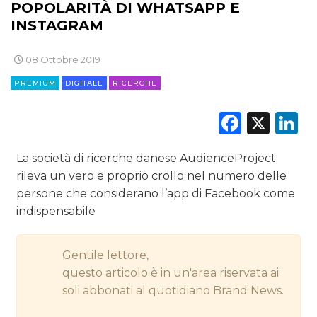
POPOLARITÀ DI WHATSAPP E
DIGITALE
INSTAGRAM
EDITORIA
08 Ottobre 2019
ESTERNA
PREMIUM
DIGITALE
RICERCHE
RADIO / AUDIO
Faceb
X
L
TV
La società di ricerche danese AudienceProject
rileva un vero e proprio crollo nel numero delle
persone che considerano l’app di Facebook come
indispensabile
DATI
Gentile lettore,
questo articolo è in un'area riservata ai
RICERCHE
soli abbonati al quotidiano Brand News.
PREVISIONI/SCENARI