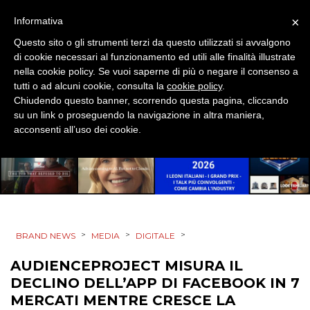
MOBILE
×
Informativa
Questo sito o gli strumenti terzi da questo utilizzati si avvalgono
PROMOZIONI
di cookie necessari al funzionamento ed utili alle finalità illustrate
nella cookie policy. Se vuoi saperne di più o negare il consenso a
tutti o ad alcuni cookie, consulta la
cookie policy
.
Chiudendo questo banner, scorrendo questa pagina, cliccando
su un link o proseguendo la navigazione in altra maniera,
PRODOTTI
acconsenti all’uso dei cookie.
PUNTI VENDITA
CSR
STRATEGIE
>
>
>
BRAND NEWS
MEDIA
DIGITALE
AUDIENCEPROJECT MISURA IL
DECLINO DELL’APP DI FACEBOOK IN 7
CINEMA
MERCATI MENTRE CRESCE LA