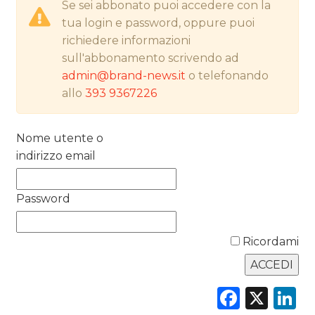
Se sei abbonato puoi accedere con la
tua login e password, oppure puoi
NORMATIVE
richiedere informazioni
sull'abbonamento scrivendo ad
TREND
admin@brand-news.it
o telefonando
allo
393 9367226
CASE HISTORY
OPINIONI
Nome utente o
indirizzo email
Password
Ricordami
Faceb
X
L