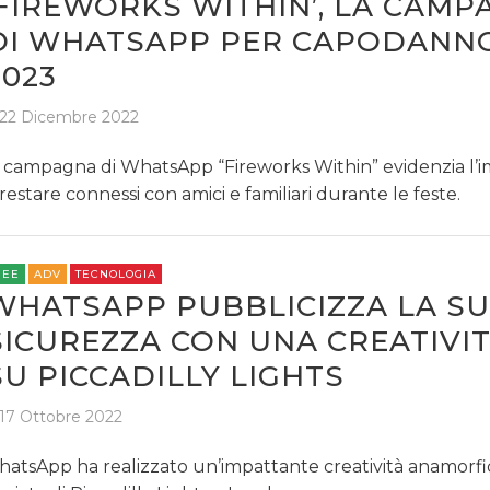
‘FIREWORKS WITHIN’, LA CAM
DI WHATSAPP PER CAPODANN
2023
22 Dicembre 2022
 campagna di WhatsApp “Fireworks Within” evidenzia l’
 restare connessi con amici e familiari durante le feste.
REE
ADV
TECNOLOGIA
WHATSAPP PUBBLICIZZA LA S
SICUREZZA CON UNA CREATIVIT
SU PICCADILLY LIGHTS
17 Ottobre 2022
atsApp ha realizzato un’impattante creatività anamorfic