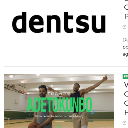
De
po
ag
F