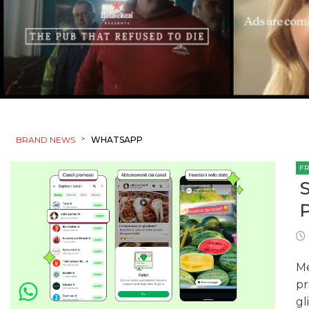
>
BRAND NEWS
WHATSAPP
F
Me
pr
gl