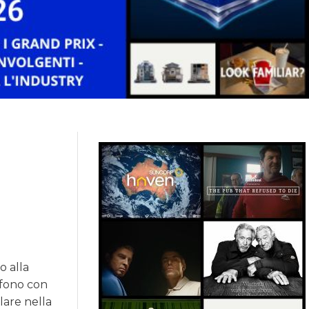
o alla
efono con
olare nella