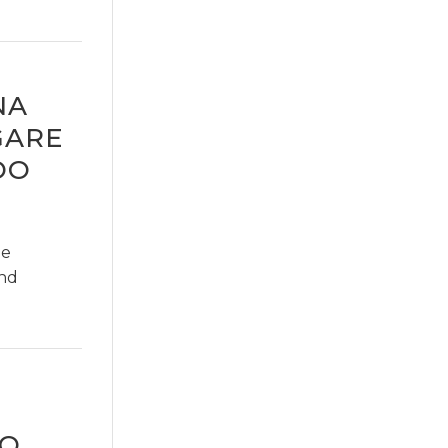
NA
GARE
OO
le
and
NO