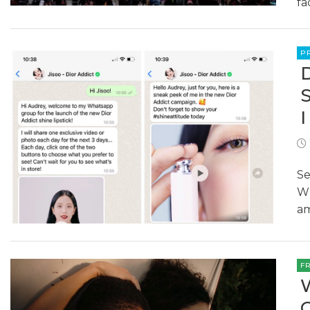
fa
P
Se
Wh
am
F