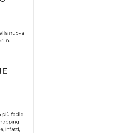
della nuova
lin.
NE
 più facile
shopping
 infatti,