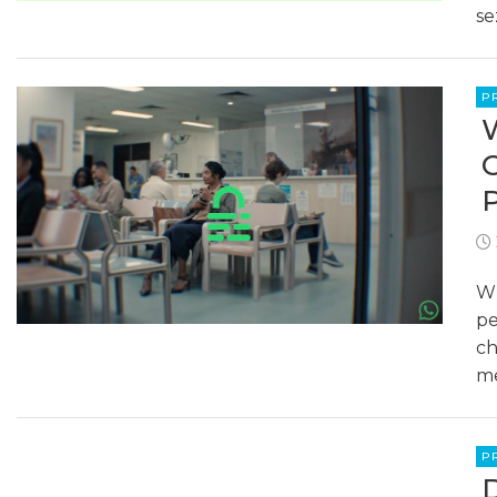
se
P
Wh
pe
ch
me
P