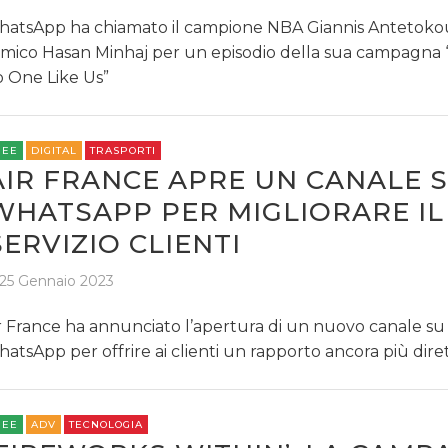
atsApp ha chiamato il campione NBA Giannis Antetoko
mico Hasan Minhaj per un episodio della sua campagna 
 One Like Us”
REE
DIGITAL
TRASPORTI
AIR FRANCE APRE UN CANALE 
WHATSAPP PER MIGLIORARE IL
SERVIZIO CLIENTI
25 Gennaio 2023
r France ha annunciato l’apertura di un nuovo canale su
atsApp per offrire ai clienti un rapporto ancora più diret
REE
ADV
TECNOLOGIA