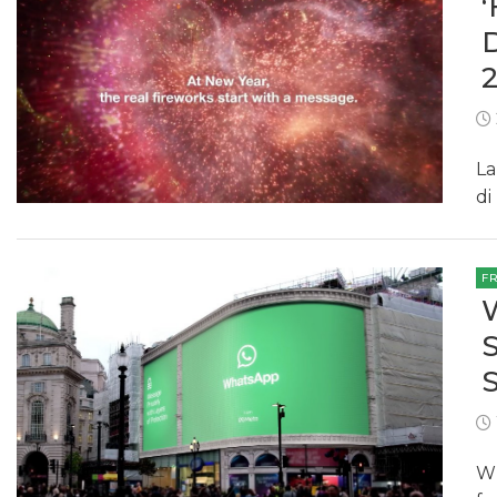
La
di
F
Wh