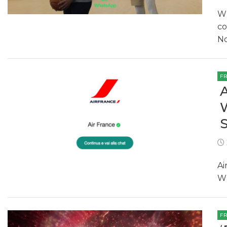
Wh
co
No
F
Ai
Wh
F