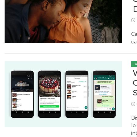
Ca
ca
F
Di
lo
in