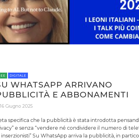
NORMATIVE
TREND
CASE HISTORY
OPINIONI
REE
DIGITALE
SU WHATSAPP ARRIVANO
PUBBLICITÀ E ABBONAMENTI
16 Giugno 2025
ta specifica che la pubblicità è stata introdotta pensand
ivacy” e senza “vendere né condividere il numero di tel
i inserzionisti” Su WhatsApp arriva la pubblicità, in partic