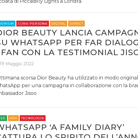
cciata di Piccadilly Lights a Londra.
REMIUM
CURA PERSONA
DIGITAL
DIRECT
DIOR BEAUTY LANCIA CAMPAG
SU WHATSAPP PER FAR DIALO
I FAN CON LA TESTIMONIAL JIS
19 Maggio 2022
ttimana scorsa Dior Beauty ha utilizzato in modo origina
atsApp per una campagna in collaborazione con la br
bassador Jisoo
REE
ADV
TECNOLOGIA
WHATSAPP ‘A FAMILY DIARY’
CATTURA LO SPIRITO DELL’AN