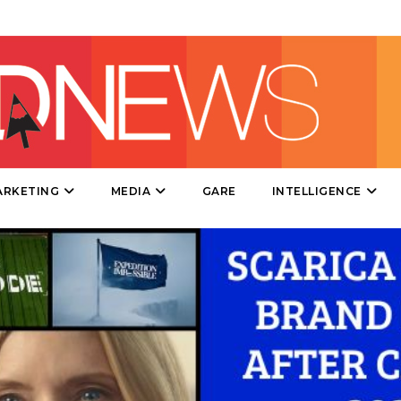
EDITORIA
ESTERNA
RADIO / AUDIO
TV
ARKETING
MEDIA
GARE
INTELLIGENCE
DATI
RICERCHE
PREVISIONI/SCENARI