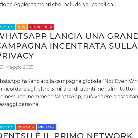
zione Aggiornamenti che include sia i canali sia…
REMIUM
ADV
TECNOLOGIA
WHATSAPP LANCIA UNA GRAN
CAMPAGNA INCENTRATA SULLA
PRIVACY
21 Maggio 2025
atsApp ha lanciato la campagna globale “Not Even Wh
r ricordare agli oltre 3 miliardi di utenti mensili in tutto 
e nessuno, nemmeno WhatsApp, può vedere o ascoltare 
ssaggi personali.
REMIUM
AGENZIE
DIGITALE
DENTSU È IL PRIMO NETWORK