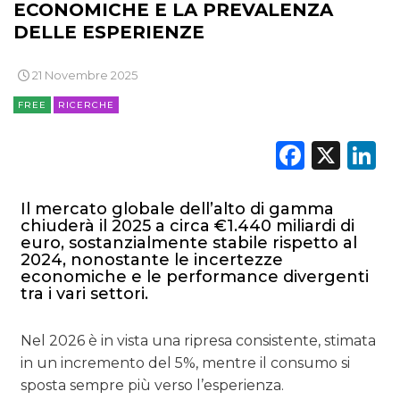
ECONOMICHE E LA PREVALENZA
DELLE ESPERIENZE
21 Novembre 2025
FREE
RICERCHE
Faceb
X
L
Il mercato globale dell’alto di gamma
chiuderà il 2025 a circa €1.440 miliardi di
euro, sostanzialmente stabile rispetto al
2024, nonostante le incertezze
economiche e le performance divergenti
tra i vari settori.
Nel 2026 è in vista una ripresa consistente, stimata
in un incremento del 5%, mentre il consumo si
sposta sempre più verso l’esperienza.