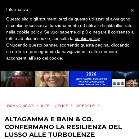
RICERCHE
×
Informativa
PREVISIONI/SCENARI
Questo sito o gli strumenti terzi da questo utilizzati si avvalgono
di cookie necessari al funzionamento ed utili alle finalità illustrate
nella cookie policy. Se vuoi saperne di più o negare il consenso a
NORMATIVE
tutti o ad alcuni cookie, consulta la
cookie policy
.
Chiudendo questo banner, scorrendo questa pagina, cliccando
TREND
su un link o proseguendo la navigazione in altra maniera,
acconsenti all’uso dei cookie.
CASE HISTORY
OPINIONI
>
>
>
BRAND NEWS
INTELLIGENCE
RICERCHE
ALTAGAMMA E BAIN & CO.
CONFERMANO LA RESILIENZA DEL
LUSSO ALLE TURBOLENZE