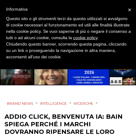
EVENTI
×
Informativa
MOBILE
Questo sito o gli strumenti terzi da questo utilizzati si avvalgono
di cookie necessari al funzionamento ed utili alle finalità illustrate
PROMOZIONI
nella cookie policy. Se vuoi saperne di più o negare il consenso a
tutti o ad alcuni cookie, consulta la
cookie policy
.
Chiudendo questo banner, scorrendo questa pagina, cliccando
su un link o proseguendo la navigazione in altra maniera,
acconsenti all’uso dei cookie.
PRODOTTI
PUNTI VENDITA
CSR
STRATEGIE
>
>
>
BRAND NEWS
INTELLIGENCE
RICERCHE
ADDIO CLICK, BENVENUTA IA: BAIN
SPIEGA PERCHÉ I MARCHI
DOVRANNO RIPENSARE LE LORO
CINEMA