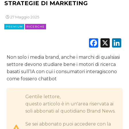
STRATEGIE DI MARKETING
DIGITALE
27 Maggio 2025
EDITORIA
PREMIUM
RICERCHE
ESTERNA
Faceb
X
L
RADIO / AUDIO
Non solo i media brand, anche i marchi di qualsiasi
settore devono studiare bene i motori di ricerca
TV
basati sull’IA con cui i consumatori interagiscono
come fossero chatbot
Gentile lettore,
questo articolo è in un'area riservata ai
DATI
soli abbonati al quotidiano Brand News.
RICERCHE
Se sei abbonato puoi accedere con la