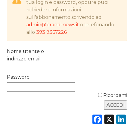
tua login e password, oppure puoi
PREVISIONI/SCENARI
richiedere informazioni
sull'abbonamento scrivendo ad
NORMATIVE
admin@brand-news.it
o telefonando
allo
393 9367226
TREND
CASE HISTORY
Nome utente o
indirizzo email
OPINIONI
Password
Ricordami
Faceb
X
L