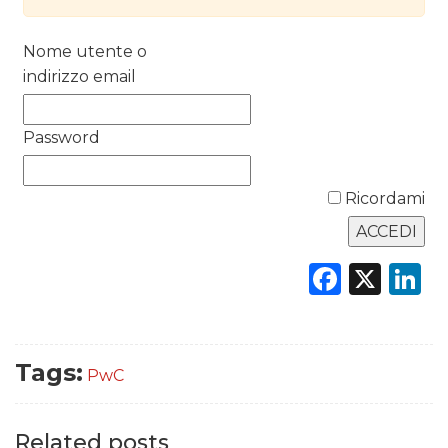
RICERCHE
Nome utente o
indirizzo email
PREVISIONI/SCENARI
NORMATIVE
Password
TREND
Ricordami
CASE HISTORY
Faceb
X
L
OPINIONI
Tags:
PwC
Related posts