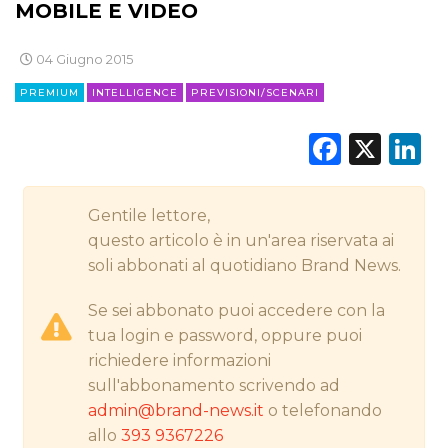
MOBILE E VIDEO
CINEMA
04 Giugno 2015
PREMIUM
INTELLIGENCE
PREVISIONI/SCENARI
DIGITALE
Faceb
X
L
EDITORIA
ESTERNA
Gentile lettore,
questo articolo è in un'area riservata ai
RADIO / AUDIO
soli abbonati al quotidiano Brand News.
TV
Se sei abbonato puoi accedere con la
tua login e password, oppure puoi
richiedere informazioni
sull'abbonamento scrivendo ad
admin@brand-news.it
o telefonando
allo
393 9367226
DATI