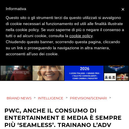
DESIGN
×
Informativa
Questo sito o gli strumenti terzi da questo utilizzati si avvalgono
EVENTI
di cookie necessari al funzionamento ed utili alle finalità illustrate
nella cookie policy. Se vuoi saperne di più o negare il consenso a
MOBILE
tutti o ad alcuni cookie, consulta la
cookie policy
.
Chiudendo questo banner, scorrendo questa pagina, cliccando
PROMOZIONI
su un link o proseguendo la navigazione in altra maniera,
acconsenti all’uso dei cookie.
PRODOTTI
PUNTI VENDITA
>
>
>
BRAND NEWS
INTELLIGENCE
PREVISIONI/SCENARI
CSR
PWC, ANCHE IL CONSUMO DI
STRATEGIE
ENTERTAINMENT E MEDIA È SEMPRE
PIÙ ‘SEAMLESS’. TRAINANO L’ADV