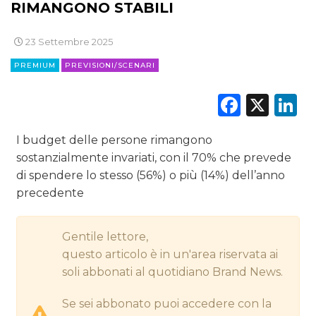
RIMANGONO STABILI
DIGITALE
23 Settembre 2025
EDITORIA
PREMIUM
PREVISIONI/SCENARI
ESTERNA
Faceb
X
L
RADIO / AUDIO
I budget delle persone rimangono
sostanzialmente invariati, con il 70% che prevede
TV
di spendere lo stesso (56%) o più (14%) dell’anno
precedente
Gentile lettore,
questo articolo è in un'area riservata ai
DATI
soli abbonati al quotidiano Brand News.
RICERCHE
Se sei abbonato puoi accedere con la