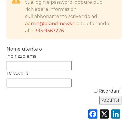
tua login e password, oppure puoi
PREVISIONI/SCENARI
richiedere informazioni
sull'abbonamento scrivendo ad
NORMATIVE
admin@brand-news.it
o telefonando
allo
393 9367226
TREND
CASE HISTORY
Nome utente o
indirizzo email
OPINIONI
Password
Ricordami
Faceb
X
L