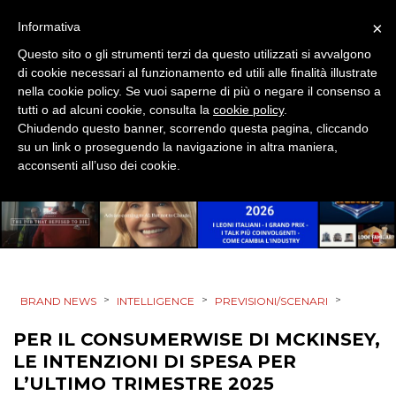
EVENTI
×
Informativa
MOBILE
Questo sito o gli strumenti terzi da questo utilizzati si avvalgono
di cookie necessari al funzionamento ed utili alle finalità illustrate
nella cookie policy. Se vuoi saperne di più o negare il consenso a
PROMOZIONI
tutti o ad alcuni cookie, consulta la
cookie policy
.
Chiudendo questo banner, scorrendo questa pagina, cliccando
su un link o proseguendo la navigazione in altra maniera,
acconsenti all’uso dei cookie.
PRODOTTI
PUNTI VENDITA
CSR
>
>
>
BRAND NEWS
INTELLIGENCE
PREVISIONI/SCENARI
STRATEGIE
PER IL CONSUMERWISE DI MCKINSEY,
LE INTENZIONI DI SPESA PER
L’ULTIMO TRIMESTRE 2025
CINEMA