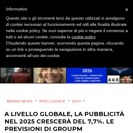
×
Informativa
Questo sito o gli strumenti terzi da questo utilizzati si avvalgono
di cookie necessari al funzionamento ed utili alle finalità illustrate
nella cookie policy. Se vuoi saperne di più o negare il consenso a
DATI
tutti o ad alcuni cookie, consulta la
cookie policy
.
Chiudendo questo banner, scorrendo questa pagina, cliccando
RICERCHE
su un link o proseguendo la navigazione in altra maniera,
acconsenti all’uso dei cookie.
PREVISIONI/SCENARI
NORMATIVE
TREND
>
>
>
BRAND NEWS
INTELLIGENCE
DATI
CASE HISTORY
A LIVELLO GLOBALE, LA PUBBLICITÀ
OPINIONI
NEL 2025 CRESCERÀ DEL 7,7%. LE
PREVISIONI DI GROUPM