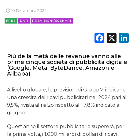
10 Dicembre 2024
FREE
DATI
PREVISIONI/SCENARI
Faceb
X
L
Più della metà delle revenue vanno alle
prime cinque società di pubblicità digitale
(Google, Meta, ByteDance, Amazon e
Alibaba)
A livello globale, le previsioni di GroupM indicano
una crescita dei ricavi pubblicitari nel 2024 pari al
9,5%, rivista al rialzo rispetto al +7,8% indicato a
giugno.
Quest’anno il settore pubblicitario supererà, per
la prima volta, i 1.000 miliardi di dollari di ricavi