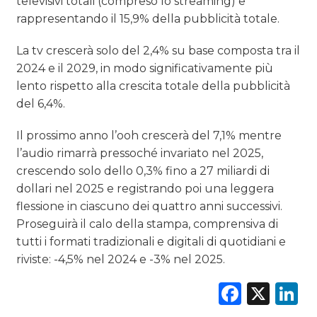
televisivi totali (compreso lo streaming) e
rappresentando il 15,9% della pubblicità totale.
La tv crescerà solo del 2,4% su base composta tra il
2024 e il 2029, in modo significativamente più
lento rispetto alla crescita totale della pubblicità
del 6,4%.
Il prossimo anno l’ooh crescerà del 7,1% mentre
l’audio rimarrà pressoché invariato nel 2025,
crescendo solo dello 0,3% fino a 27 miliardi di
dollari nel 2025 e registrando poi una leggera
flessione in ciascuno dei quattro anni successivi.
Proseguirà il calo della stampa, comprensiva di
tutti i formati tradizionali e digitali di quotidiani e
riviste: -4,5% nel 2024 e -3% nel 2025.
Faceb
X
L