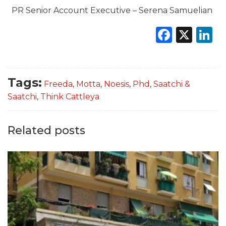
PR Senior Account Executive – Serena Samuelian
Faceb
X
L
Tags:
Freeda
,
Motta
,
Noesis
,
Phd
,
Saatchi &
Saatchi
,
Think Cattleya
Related posts