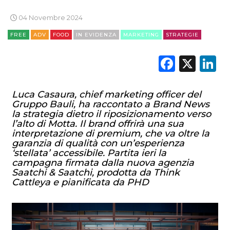
04 Novembre 2024
FREE
ADV
FOOD
IN EVIDENZA
MARKETING
STRATEGIE
Faceb
X
L
Luca Casaura, chief marketing officer del
Gruppo Bauli, ha raccontato a Brand News
la strategia dietro il riposizionamento verso
l’alto di Motta. Il brand offrirà una sua
interpretazione di premium, che va oltre la
garanzia di qualità con un’esperienza
‘stellata’ accessibile. Partita ieri la
campagna firmata dalla nuova agenzia
Saatchi & Saatchi, prodotta da Think
Cattleya e pianificata da PHD