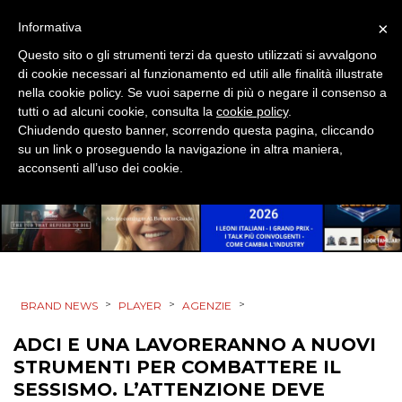
DATI
×
Informativa
Questo sito o gli strumenti terzi da questo utilizzati si avvalgono
RICERCHE
di cookie necessari al funzionamento ed utili alle finalità illustrate
nella cookie policy. Se vuoi saperne di più o negare il consenso a
PREVISIONI/SCENARI
tutti o ad alcuni cookie, consulta la
cookie policy
.
Chiudendo questo banner, scorrendo questa pagina, cliccando
su un link o proseguendo la navigazione in altra maniera,
NORMATIVE
acconsenti all’uso dei cookie.
TREND
CASE HISTORY
OPINIONI
>
>
>
BRAND NEWS
PLAYER
AGENZIE
ADCI E UNA LAVORERANNO A NUOVI
STRUMENTI PER COMBATTERE IL
SESSISMO. L’ATTENZIONE DEVE