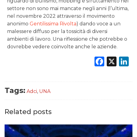
riguardo di bullismo, mobbing e sfruttamento nel
settore non sono mai mancate negli anni (l’ultima,
nel novembre 2022 attraverso il movimento
anonimo
Gentilissima Rivolta
) dando voce a un
malessere diffuso per la tossicità di diversi
ambienti di lavoro. Una riflessione che potrebbe o
dovrebbe vedere coinvolte anche le aziende.
Faceb
X
L
Tags:
Adci
,
UNA
Related posts