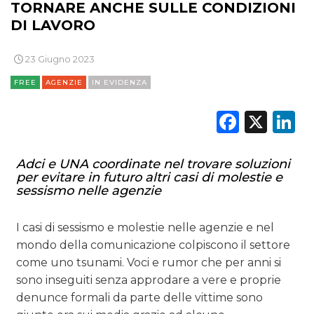
TORNARE ANCHE SULLE CONDIZIONI
DI LAVORO
23 Giugno 2023
FREE
AGENZIE
IN EVIDENZA
Faceb
X
L
Adci e UNA coordinate nel trovare soluzioni
per evitare in futuro altri casi di molestie e
sessismo nelle agenzie
I casi di sessismo e molestie nelle agenzie e nel
mondo della comunicazione colpiscono il settore
come uno tsunami. Voci e rumor che per anni si
sono inseguiti senza approdare a vere e proprie
denunce formali da parte delle vittime sono