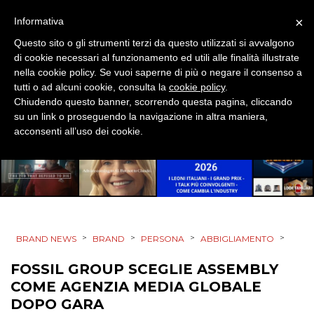
×
Informativa
EVENTI
Questo sito o gli strumenti terzi da questo utilizzati si avvalgono
MOBILE
di cookie necessari al funzionamento ed utili alle finalità illustrate
nella cookie policy. Se vuoi saperne di più o negare il consenso a
tutti o ad alcuni cookie, consulta la
PROMOZIONI
cookie policy
.
Chiudendo questo banner, scorrendo questa pagina, cliccando
su un link o proseguendo la navigazione in altra maniera,
acconsenti all’uso dei cookie.
PRODOTTI
PUNTI VENDITA
CSR
>
>
>
>
BRAND NEWS
BRAND
PERSONA
ABBIGLIAMENTO
STRATEGIE
FOSSIL GROUP SCEGLIE ASSEMBLY
COME AGENZIA MEDIA GLOBALE
DOPO GARA