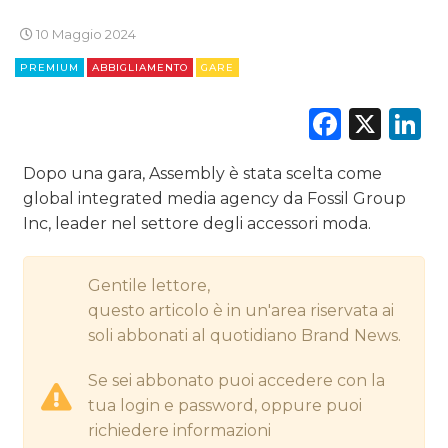
CINEMA
10 Maggio 2024
DIGITALE
PREMIUM
ABBIGLIAMENTO
GARE
EDITORIA
Faceb
X
L
ESTERNA
Dopo una gara, Assembly è stata scelta come
global integrated media agency da Fossil Group
RADIO / AUDIO
Inc, leader nel settore degli accessori moda.
TV
Gentile lettore,
questo articolo è in un'area riservata ai
soli abbonati al quotidiano Brand News.
Se sei abbonato puoi accedere con la
DATI
tua login e password, oppure puoi
richiedere informazioni
RICERCHE