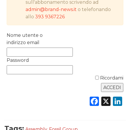
sull'abbonamento scrivendo ad
admin@brand-news.it
o telefonando
PREVISIONI/SCENARI
allo
393 9367226
NORMATIVE
Nome utente o
TREND
indirizzo email
CASE HISTORY
Password
OPINIONI
Ricordami
Faceb
X
L
Tags:
Assembly
,
Fossil Group