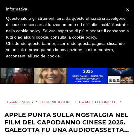
CINEMA
×
Informativa
DIGITALE
Questo sito o gli strumenti terzi da questo utilizzati si avvalgono
di cookie necessari al funzionamento ed utili alle finalità illustrate
EDITORIA
nella cookie policy. Se vuoi saperne di più o negare il consenso a
tutti o ad alcuni cookie, consulta la
cookie policy
.
Chiudendo questo banner, scorrendo questa pagina, cliccando
ESTERNA
su un link o proseguendo la navigazione in altra maniera,
acconsenti all’uso dei cookie.
RADIO / AUDIO
TV
>
>
>
BRAND NEWS
COMUNICAZIONE
BRANDED CONTENT
APPLE PUNTA SULLA NOSTALGIA NEL
DATI
FILM DEL CAPODANNO CINESE 2025.
GALEOTTA FU UNA AUDIOCASSETTA…
RICERCHE