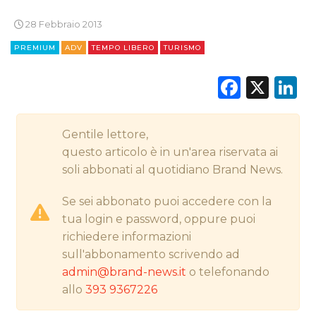
28 Febbraio 2013
PREMIUM
ADV
TEMPO LIBERO
TURISMO
CINEMA
Faceb
X
L
DIGITALE
EDITORIA
Gentile lettore,
questo articolo è in un'area riservata ai
ESTERNA
soli abbonati al quotidiano Brand News.
RADIO / AUDIO
Se sei abbonato puoi accedere con la
tua login e password, oppure puoi
TV
richiedere informazioni
sull'abbonamento scrivendo ad
admin@brand-news.it
o telefonando
allo
393 9367226