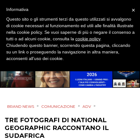
SPONSOR
×
Informativa
DESIGN
Questo sito o gli strumenti terzi da questo utilizzati si avvalgono
di cookie necessari al funzionamento ed utili alle finalità illustrate
EVENTI
nella cookie policy. Se vuoi saperne di più o negare il consenso a
tutti o ad alcuni cookie, consulta la
cookie policy
.
MOBILE
Chiudendo questo banner, scorrendo questa pagina, cliccando
su un link o proseguendo la navigazione in altra maniera,
acconsenti all’uso dei cookie.
PROMOZIONI
PRODOTTI
PUNTI VENDITA
>
>
>
BRAND NEWS
COMUNICAZIONE
ADV
TRE FOTOGRAFI DI NATIONAL
CSR
GEOGRAPHIC RACCONTANO IL
STRATEGIE
SUDAFRICA