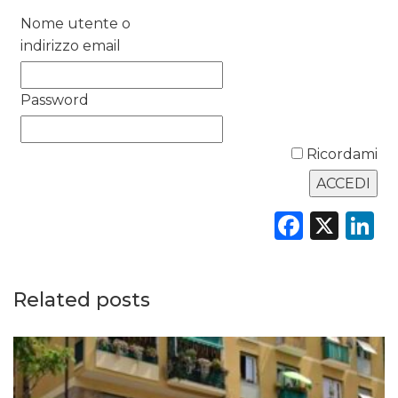
DATI
Nome utente o
indirizzo email
RICERCHE
PREVISIONI/SCENARI
Password
NORMATIVE
Ricordami
TREND
Faceb
X
L
CASE HISTORY
OPINIONI
Related posts