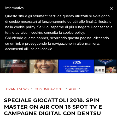
MOBILE
×
Informativa
Questo sito o gli strumenti terzi da questo utilizzati si avvalgono
PROMOZIONI
di cookie necessari al funzionamento ed utili alle finalità illustrate
nella cookie policy. Se vuoi saperne di più o negare il consenso a
tutti o ad alcuni cookie, consulta la
cookie policy
.
Chiudendo questo banner, scorrendo questa pagina, cliccando
PRODOTTI
su un link o proseguendo la navigazione in altra maniera,
acconsenti all’uso dei cookie.
PUNTI VENDITA
CSR
STRATEGIE
>
>
>
BRAND NEWS
COMUNICAZIONE
ADV
SPECIALE GIOCATTOLI 2018. SPIN
CINEMA
MASTER ON AIR CON 16 SPOT TV E
CAMPAGNE DIGITAL CON DENTSU