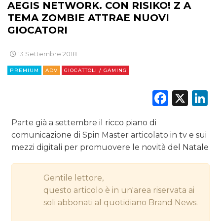
DIGITALE
AEGIS NETWORK. CON RISIKO! Z A
TEMA ZOMBIE ATTRAE NUOVI
EDITORIA
GIOCATORI
ESTERNA
13 Settembre 2018
RADIO / AUDIO
PREMIUM
ADV
GIOCATTOLI / GAMING
TV
Faceb
X
L
Parte già a settembre il ricco piano di
comunicazione di Spin Master articolato in tv e sui
mezzi digitali per promuovere le novità del Natale
DATI
Gentile lettore,
RICERCHE
questo articolo è in un'area riservata ai
soli abbonati al quotidiano Brand News.
PREVISIONI/SCENARI