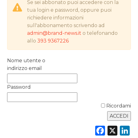
Se sei abbonato puoi accedere con la
NORMATIVE
tua login e password, oppure puoi
richiedere informazioni
TREND
sull'abbonamento scrivendo ad
admin@brand-news.it
o telefonando
CASE HISTORY
allo
393 9367226
OPINIONI
Nome utente o
indirizzo email
Password
Ricordami
Faceb
X
L