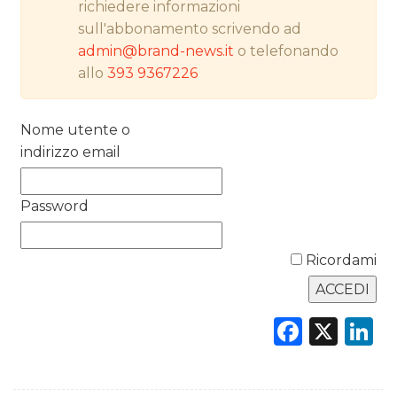
richiedere informazioni
PREVISIONI/SCENARI
sull'abbonamento scrivendo ad
NORMATIVE
admin@brand-news.it
o telefonando
allo
393 9367226
TREND
Nome utente o
CASE HISTORY
indirizzo email
OPINIONI
Password
Ricordami
Faceb
X
L