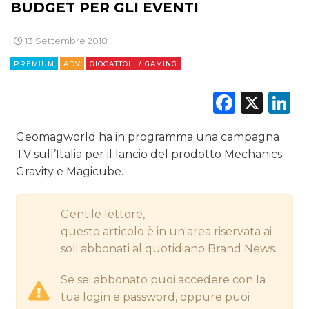
BUDGET PER GLI EVENTI
DIGITALE
13 Settembre 2018
EDITORIA
PREMIUM
ADV
GIOCATTOLI / GAMING
ESTERNA
Faceb
X
L
RADIO / AUDIO
Geomagworld ha in programma una campagna
TV
TV sull’Italia per il lancio del prodotto Mechanics
Gravity e Magicube.
Gentile lettore,
questo articolo è in un'area riservata ai
soli abbonati al quotidiano Brand News.
DATI
Se sei abbonato puoi accedere con la
RICERCHE
tua login e password, oppure puoi