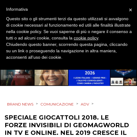
×
Informativa
MOBILE
Questo sito o gli strumenti terzi da questo utilizzati si avvalgono
di cookie necessari al funzionamento ed utili alle finalità illustrate
PROMOZIONI
nella cookie policy. Se vuoi saperne di più o negare il consenso a
tutti o ad alcuni cookie, consulta la
cookie policy
.
Chiudendo questo banner, scorrendo questa pagina, cliccando
su un link o proseguendo la navigazione in altra maniera,
PRODOTTI
acconsenti all’uso dei cookie.
PUNTI VENDITA
CSR
STRATEGIE
>
>
>
BRAND NEWS
COMUNICAZIONE
ADV
SPECIALE GIOCATTOLI 2018. LE
FORZE INVISIBILI DI GEOMAGWORLD
CINEMA
IN TV E ONLINE. NEL 2019 CRESCE IL