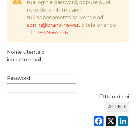
tua login e password, oppure puoi
richiedere informazioni
NORMATIVE
sull'abbonamento scrivendo ad
admin@brand-news.it
o telefonando
TREND
allo
393 9367226
CASE HISTORY
Nome utente o
OPINIONI
indirizzo email
Password
Ricordami
Faceb
X
L