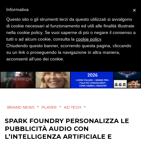
MOBILE
×
Informativa
Questo sito o gli strumenti terzi da questo utilizzati si avvalgono
PROMOZIONI
di cookie necessari al funzionamento ed utili alle finalità illustrate
nella cookie policy. Se vuoi saperne di più o negare il consenso a
tutti o ad alcuni cookie, consulta la
cookie policy
.
Chiudendo questo banner, scorrendo questa pagina, cliccando
su un link o proseguendo la navigazione in altra maniera,
PRODOTTI
acconsenti all’uso dei cookie.
PUNTI VENDITA
CSR
STRATEGIE
>
>
>
BRAND NEWS
PLAYER
AD TECH
SPARK FOUNDRY PERSONALIZZA LE
PUBBLICITÀ AUDIO CON
CINEMA
L’INTELLIGENZA ARTIFICIALE E