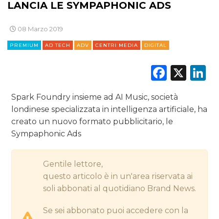
LANCIA LE SYMPAPHONIC ADS
DIGITALE
EDITORIA
08 Marzo 2019
PREMIUM
AD TECH
ADV
CENTRI MEDIA
DIGITAL
ESTERNA
Faceb
X
L
RADIO / AUDIO
Spark Foundry insieme ad AI Music, società
TV
londinese specializzata in intelligenza artificiale, ha
creato un nuovo formato pubblicitario, le
Sympaphonic Ads
Gentile lettore,
DATI
questo articolo è in un'area riservata ai
soli abbonati al quotidiano Brand News.
RICERCHE
Se sei abbonato puoi accedere con la
PREVISIONI/SCENARI