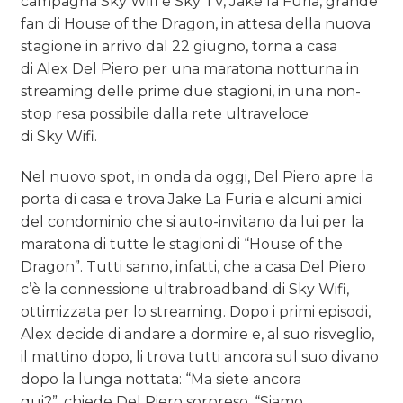
campagna Sky Wifi e Sky TV, Jake la Furia, grande
fan di House of the Dragon, in attesa della nuova
stagione in arrivo dal 22 giugno, torna a casa
di Alex Del Piero per una maratona notturna in
streaming delle prime due stagioni, in una non-
stop resa possibile dalla rete ultraveloce
di Sky Wifi.
Nel nuovo spot, in onda da oggi, Del Piero apre la
porta di casa e trova Jake La Furia e alcuni amici
del condominio che si auto-invitano da lui per la
maratona di tutte le stagioni di “House of the
Dragon”. Tutti sanno, infatti, che a casa Del Piero
c’è la connessione ultrabroadband di Sky Wifi,
ottimizzata per lo streaming. Dopo i primi episodi,
Alex decide di andare a dormire e, al suo risveglio,
il mattino dopo, li trova tutti ancora sul suo divano
dopo la lunga nottata: “Ma siete ancora
qui?”, chiede Del Piero sorpreso. “Siamo