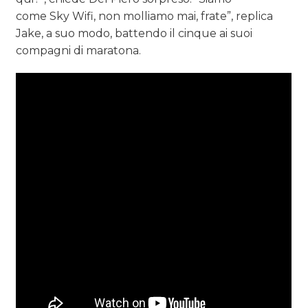
come Sky Wifi, non molliamo mai, frate”, replica
Jake, a suo modo, battendo il cinque ai suoi
compagni di maratona.