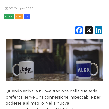
03 Giugno 2026
FREE
ADV
TV
Faceb
X
L
Quando arriva la nuova stagione della tua serie
preferita, serve una connessione impeccabile per
godersela al meglio. Nella nuova