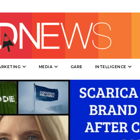
DIRECT
SPONSOR
DESIGN
EVENTI
MOBILE
ARKETING
MEDIA
GARE
INTELLIGENCE
PROMOZIONI
PRODOTTI
PUNTI VENDITA
CSR