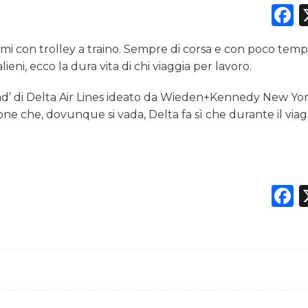
F
nimi con trolley a traino. Sempre di corsa e con poco temp
DATI
lieni, ecco la dura vita di chi viaggia per lavoro.
RICERCHE
ad’ di Delta Air Lines ideato da Wieden+Kennedy New Yo
ne che, dovunque si vada, Delta fa sì che durante il viaggi
PREVISIONI/SCENARI
NORMATIVE
F
TREND
CASE HISTORY
OPINIONI