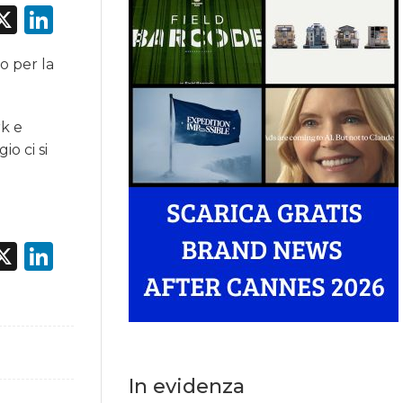
acebook
X
LinkedIn
o per la
rk e
o ci si
acebook
X
LinkedIn
In evidenza