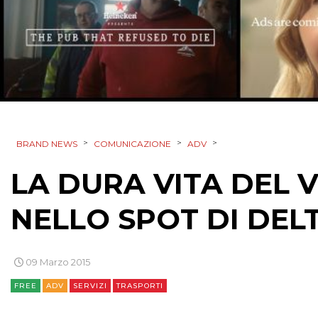
>
>
>
BRAND NEWS
COMUNICAZIONE
ADV
LA DURA VITA DEL 
NELLO SPOT DI DELT
09 Marzo 2015
FREE
ADV
SERVIZI
TRASPORTI