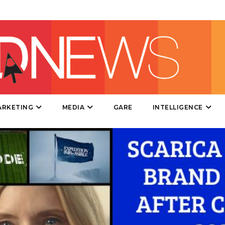
DIRECT
SPONSOR
DESIGN
EVENTI
MOBILE
ARKETING
MEDIA
GARE
INTELLIGENCE
PROMOZIONI
PRODOTTI
PUNTI VENDITA
CSR