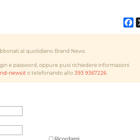
F
DATI
RICERCHE
i abbonati al quotidiano Brand News.
PREVISIONI/SCENARI
gin e password, oppure puoi richiedere informazioni
d-news.it
o telefonando allo
393 9367226
NORMATIVE
TREND
CASE HISTORY
OPINIONI
Ricordami