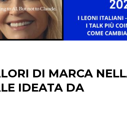
STRATEGIE
CINEMA
DIGITALE
EDITORIA
ALORI DI MARCA NEL
ESTERNA
LE IDEATA DA
RADIO / AUDIO
TV