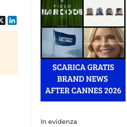
acebook
X
LinkedIn
In evidenza