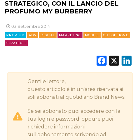
STRATEGICO, CON IL LANCIO DEL
PROFUMO MY BURBERRY
CINEMA
03 Settembre 2014
DIGITALE
PREMIUM
ADV
DIGITAL
MARKETING
MOBILE
OUT OF HOME
STRATEGIE
EDITORIA
Faceb
X
L
ESTERNA
RADIO / AUDIO
Gentile lettore,
questo articolo è in un'area riservata ai
TV
soli abbonati al quotidiano Brand News.
Se sei abbonato puoi accedere con la
tua login e password, oppure puoi
richiedere informazioni
sull'abbonamento scrivendo ad
DATI