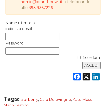
admin@brand-news.it
o telefonando
allo
393 9367226
RICERCHE
PREVISIONI/SCENARI
Nome utente o
indirizzo email
NORMATIVE
TREND
Password
CASE HISTORY
Ricordami
OPINIONI
Faceb
X
L
Tags:
Burberry
,
Cara Delevingne
,
Kate Moss
,
Mario Testino