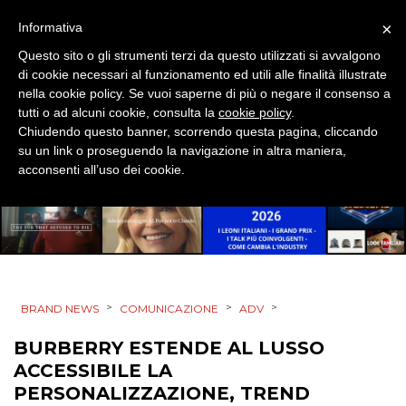
DESIGN
×
Informativa
Questo sito o gli strumenti terzi da questo utilizzati si avvalgono
EVENTI
di cookie necessari al funzionamento ed utili alle finalità illustrate
nella cookie policy. Se vuoi saperne di più o negare il consenso a
MOBILE
tutti o ad alcuni cookie, consulta la
cookie policy
.
Chiudendo questo banner, scorrendo questa pagina, cliccando
PROMOZIONI
su un link o proseguendo la navigazione in altra maniera,
acconsenti all’uso dei cookie.
PRODOTTI
PUNTI VENDITA
>
>
>
BRAND NEWS
COMUNICAZIONE
ADV
CSR
BURBERRY ESTENDE AL LUSSO
STRATEGIE
ACCESSIBILE LA
PERSONALIZZAZIONE, TREND